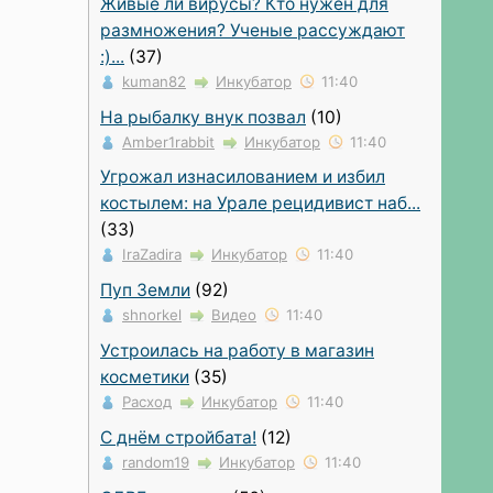
Живые ли вирусы? Кто нужен для
размножения? Ученые рассуждают
:)...
(37)
kuman82
Инкубатор
11:40
На рыбалку внук позвал
(10)
Amber1rabbit
Инкубатор
11:40
Угрожал изнасилованием и избил
костылем: на Урале рецидивист наб...
(33)
IraZadira
Инкубатор
11:40
Пуп Земли
(92)
shnorkel
Видео
11:40
Устроилась на работу в магазин
косметики
(35)
Расход
Инкубатор
11:40
С днём стройбата!
(12)
random19
Инкубатор
11:40