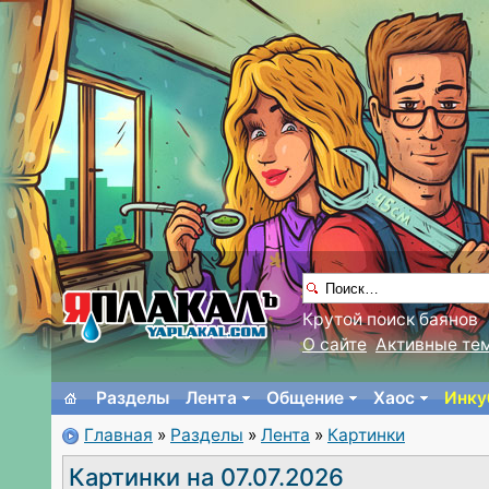
Крутой поиск баянов
О сайте
Активные те
Разделы
Лента
Общение
Хаос
Инку
Главная
»
Разделы
»
Лента
»
Картинки
Картинки на 07.07.2026