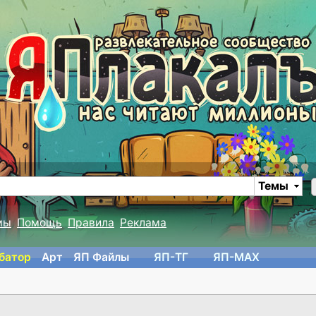
Темы
мы
Помощь
Правила
Реклама
батор
Арт
ЯП Файлы
ЯП-TГ
ЯП-MAX