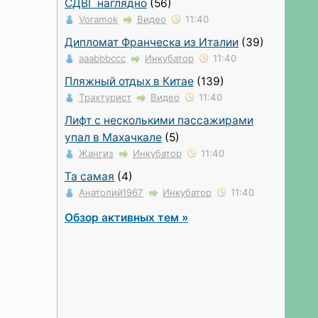
СДВГ наглядно
(56)
Voramok
Видео
11:40
Дипломат Франческа из Италии
(39)
aaabbbccc
Инкубатор
11:40
Пляжный отдых в Китае
(139)
Трахтурист
Видео
11:40
Лифт с несколькими пассажирами
упал в Махачкале
(5)
Жангиз
Инкубатор
11:40
Та самая
(4)
Анатолий1967
Инкубатор
11:40
Обзор активных тем »