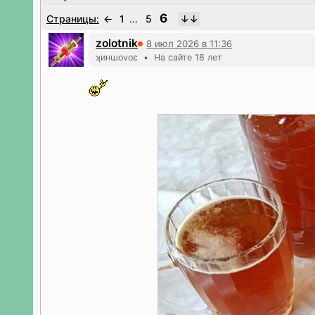
6
Страницы:
←
1
...
5
zolotnik
8 июл 2026 в 11:36
ʞинɯоvоε • На сайте 18 лет