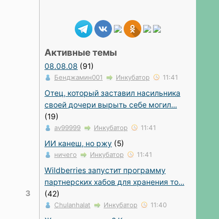
Активные темы
08.08.08
(91)
Бенджамин001
Инкубатор
11:41
Отец, который заставил насильника
своей дочери вырыть себе могил...
(19)
av99999
Инкубатор
11:41
ИИ канеш, но ржу
(5)
ничего
Инкубатор
11:41
Wildberries запустит программу
партнерских хабов для хранения то...
3
(42)
Chulanhalat
Инкубатор
11:40