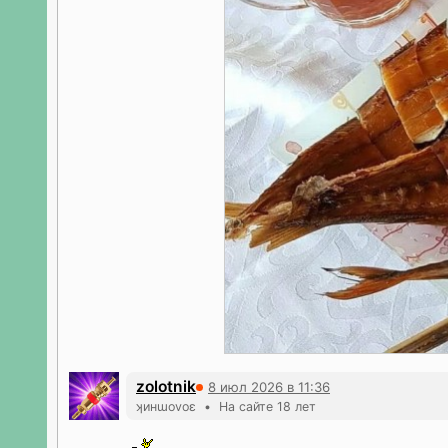
zolotnik
8 июл 2026 в 11:36
ʞинɯоvоε • На сайте 18 лет