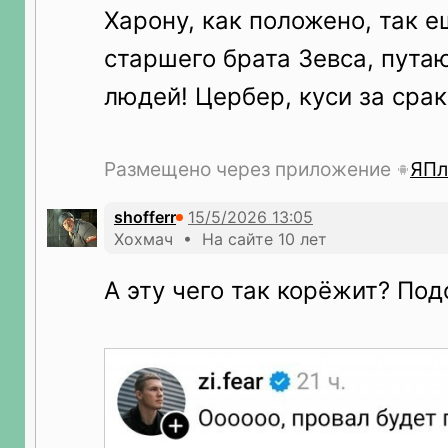
Харону, как положено, так е
старшего брата Зевса, пута
людей! Цербер, куси за срак
Размещено через приложение
ЯПл
shofferr
Хохмач • На сайте 10 лет
А эту чего так корёжит? Под