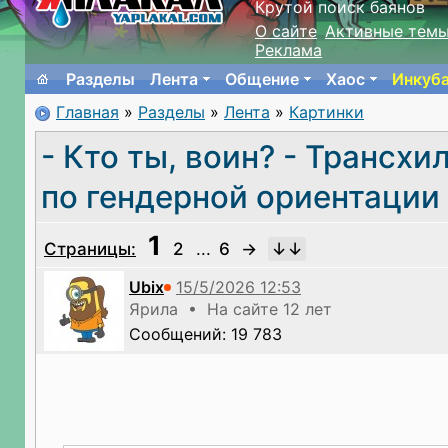
Крутой поиск баянов
О сайте
Активные тем
Реклама
Разделы
Лента
Общение
Хаос
Инкуб
Главная
»
Разделы
»
Лента
»
Картинки
- Кто ты, воин? - Трансхи
по гендерной ориентации
1
Страницы:
2
...
6
→
Ubix
Ярила • На сайте 12 лет
Сообщений: 19 783