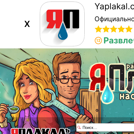
Yaplakal
Официально
X
Развле