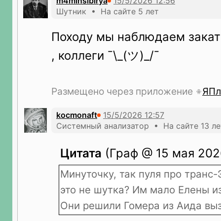
m4minsibirya
Шутник • На сайте 5 лет
Походу мы наблюдаем закат
, коллеги ¯⁠\⁠_⁠(⁠ツ⁠)⁠_⁠/⁠¯
Размещено через приложение
ЯПл
kocmonaft
Системный анализатор • На сайте 13 ле
Цитата
(Граф @ 15 мая 2026
Минуточку, так пуля про транс
это не шутка? Им мало Елены и
Они решили Гомера из Аида вы