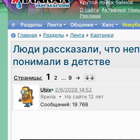
Крутой поиск баянов
О сайте
Активные тем
Реклама
Разделы
Лента
Общение
Хаос
Инкуб
Главная
»
Разделы
»
Лента
»
Картинки
Люди рассказали, что не
понимали в детстве
1
Страницы:
2
...
9
→
Ubix
Ярила • На сайте 12 лет
Сообщений: 19 768