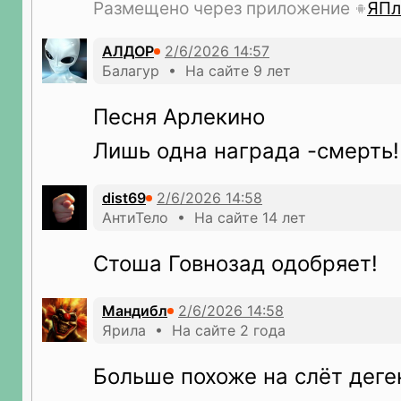
Размещено через приложение
ЯПл
АЛДОР
Балагур • На сайте 9 лет
Песня Арлекино
Лишь одна награда -смерть!
dist69
АнтиТело • На сайте 14 лет
Стоша Говнозад одобряет!
Мандибл
Ярила • На сайте 2 года
Больше похоже на слёт деге