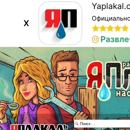
Yaplakal
Официально
X
Развле