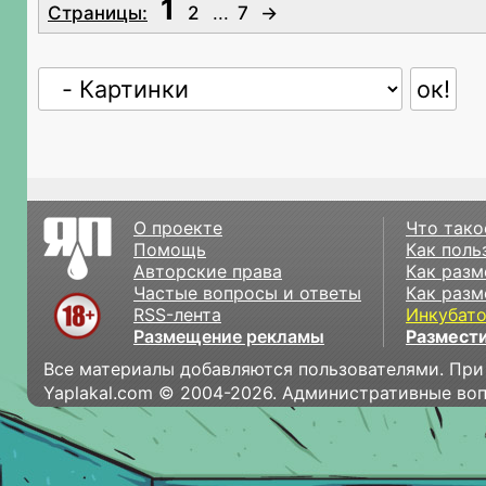
1
Страницы:
2
...
7
→
О проекте
Что тако
Помощь
Как поль
Авторские права
Как разм
Частые вопросы и ответы
Как разм
RSS-лента
Инкубат
Размещение рекламы
Размести
Все материалы добавляются пользователями. При
Yaplakal.com © 2004-2026. Административные во