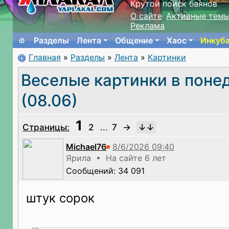
Крутой поиск баянов
О сайте
Активные тем
Реклама
Разделы
Лента
Общение
Хаос
Инкуб
Главная
»
Разделы
»
Лента
»
Картинки
Веселые картинки в поне
(08.06)
1
Страницы:
2
...
7
→
Michael76
Ярила • На сайте 6 лет
Сообщений: 34 091
штук сорок