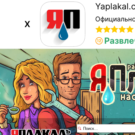
Yaplakal
Официально
X
Развле