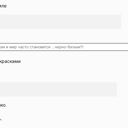
мле
изм и мир часто становится …черно-белым?!
 красками
ко.
.