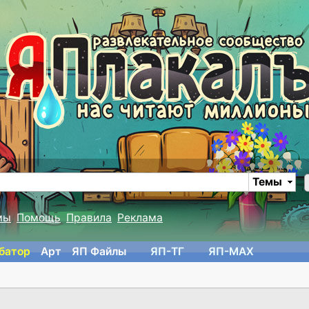
Темы
мы
Помощь
Правила
Реклама
батор
Арт
ЯП Файлы
ЯП-TГ
ЯП-MAX