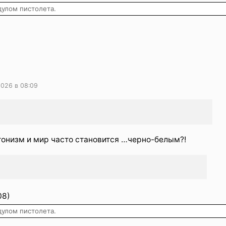
дулом пистолета.
2026 в 08:09
тонизм и мир часто становится …черно-белым?!
08)
дулом пистолета.