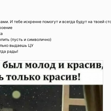
ами. И тебе искренне помогут и всегда будут на твоей ст
троение
ка
ыпить (пусть и символично)
только выдаешь ЦУ
егда рады!