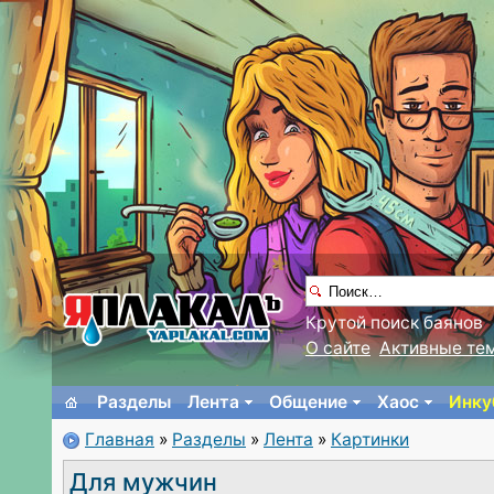
Крутой поиск баянов
О сайте
Активные те
Разделы
Лента
Общение
Хаос
Инку
Главная
»
Разделы
»
Лента
»
Картинки
Для мужчин⁠