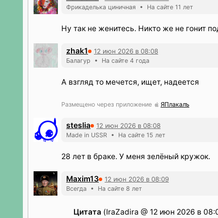
Фрикаделька циничная • На сайте 11 лет
Ну так не женитесь. Никто же не гонит п
zhak1
12 июн 2026 в 08:08
Балагур • На сайте 4 года
А взгляд то мечется, ищет, надеется
Размещено через приложение
ЯПлакалъ
steslia
12 июн 2026 в 08:08
Made in USSR • На сайте 15 лет
28 лет в браке. У меня зелёный кружок.
Maxim13
12 июн 2026 в 08:09
Всегда • На сайте 8 лет
Цитата
(IraZadira @ 12 июн 2026 в 08: