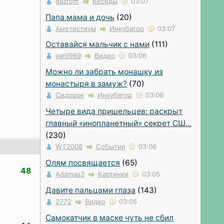
gazrom
Беседы
03:07
Папа,мама и дочь
(20)
Аметистиум
Инкубатор
03:07
Оставайся мальчик с нами
(111)
yan1969
Видео
03:06
Можно ли забрать монашку из
монастыря в замуж?
(70)
Сидорок
Инкубатор
03:06
Четыре вида пришельцев: раскрыт
главный «инопланетный» секрет СШ...
(230)
WT2008
События
03:06
Олям посвящается
(65)
48
Adamas3
Картинки
03:05
Давите пальцами глаза
(143)
2772
Видео
03:05
Самокатчик в маске чуть не сбил