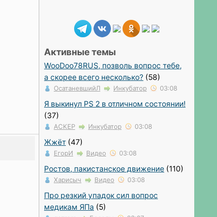
Активные темы
WooDoo78RUS, позволь вопрос тебе,
а скорее всего несколько?
(58)
ОсатаневшийЛ
Инкубатор
03:08
Я выкинул PS 2 в отличном состоянии!
(37)
ACKEP
Инкубатор
03:08
Жжёт
(47)
ЕгорИ
Видео
03:08
Ростов, пакистанское движение
(110)
Харисыч
Видео
03:08
Про резкий упадок сил вопрос
медикам ЯПа
(5)