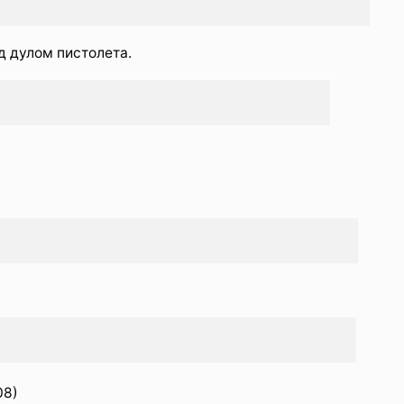
од дулом пистолета.
08)