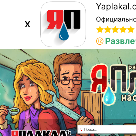
Yaplakal
Официально
X
Развле