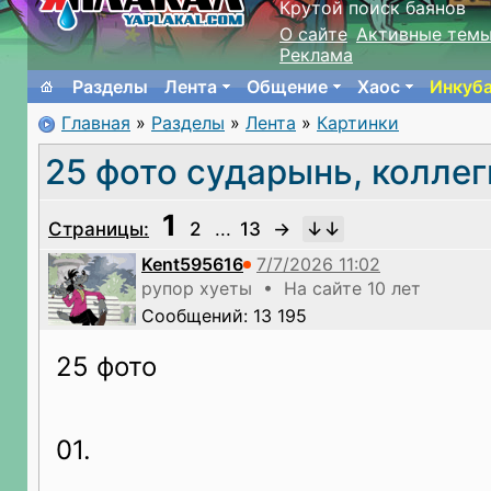
Крутой поиск баянов
О сайте
Активные тем
Реклама
Разделы
Лента
Общение
Хаос
Инкуб
Главная
»
Разделы
»
Лента
»
Картинки
25 фото сударынь, коллег
1
Страницы:
2
...
13
→
Kent595616
рупор хуеты • На сайте 10 лет
Сообщений: 13 195
25 фото
01.