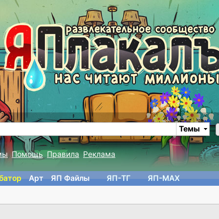
Темы
мы
Помощь
Правила
Реклама
батор
Арт
ЯП Файлы
ЯП-TГ
ЯП-MAX