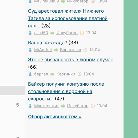
MrDrakula99
Инкубатор
13:04
Суд арестовал жителя Нижнего
Тагила за использование платной
вал...
(28)
asad50
Инкубатор
13:04
Ванна на-а-ада?
(38)
MrAndrei
Барахолка
13:04
Это её обязанность в любом случае
(66)
бергал
Картинки
13:04
Байкер получил контузию после
столкновения с вороной на
скорости...
(47)
5
Мастерсмит
Инкубатор
13:04
Обзор активных тем »