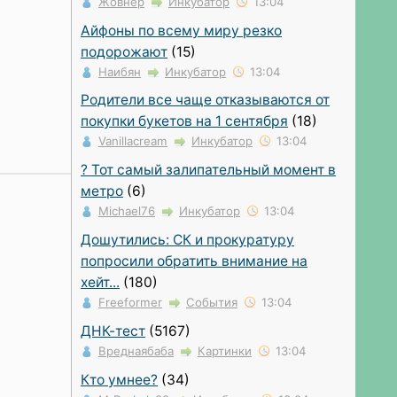
Жовнер
Инкубатор
13:04
Айфоны по всему миру резко
подорожают
(15)
Наибян
Инкубатор
13:04
Родители все чаще отказываются от
покупки букетов на 1 сентября
(18)
Vanillacream
Инкубатор
13:04
? Тот самый залипательный момент в
метро
(6)
Michael76
Инкубатор
13:04
Дошутились: СК и прокуратуру
попросили обратить внимание на
хейт...
(180)
Freeformer
События
13:04
ДНК-тест
(5167)
Вреднаябаба
Картинки
13:04
Кто умнее?
(34)