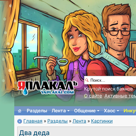
Крутой поиск баянов
О сайте
Активные те
Разделы
Лента
Общение
Хаос
Инку
Главная
»
Разделы
»
Лента
»
Картинки
Два деда