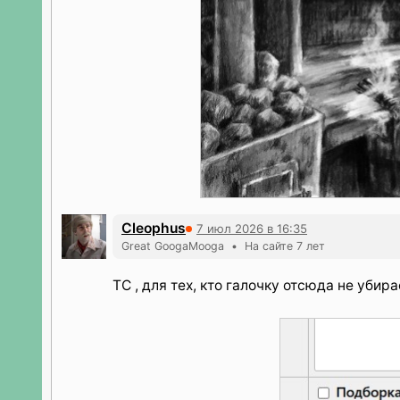
Cleophus
7 июл 2026 в 16:35
Great GoogaMooga • На сайте 7 лет
ТС , для тех, кто галочку отсюда не убир