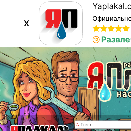
Yaplakal
Официально
X
Развле