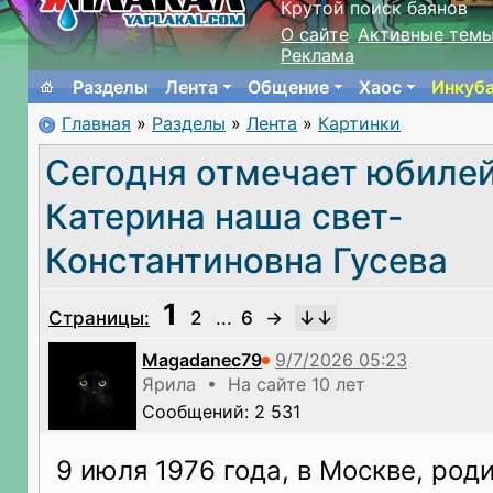
Крутой поиск баянов
О сайте
Активные тем
Реклама
Разделы
Лента
Общение
Хаос
Инкуб
Главная
»
Разделы
»
Лента
»
Картинки
Сегодня отмечает юбиле
Катерина наша свет-
Константиновна Гусева
1
Страницы:
2
...
6
→
Magadanec79
Ярила • На сайте 10 лет
Сообщений: 2 531
9 июля 1976 года, в Москве, род