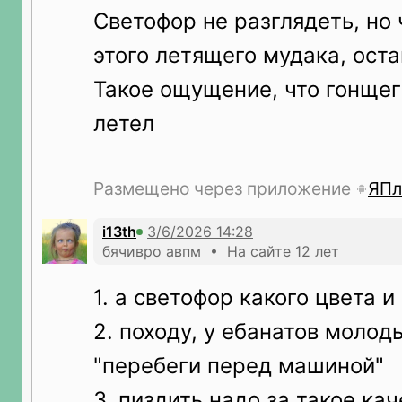
Светофор не разглядеть, но 
этого летящего мудака, ост
Такое ощущение, что гонщег
летел
Размещено через приложение
ЯПл
i13th
бячивро авпм • На сайте 12 лет
1. а светофор какого цвета и
2. походу, у ебанатов молоды
"перебеги перед машиной"
3. пиздить надо за такое каче