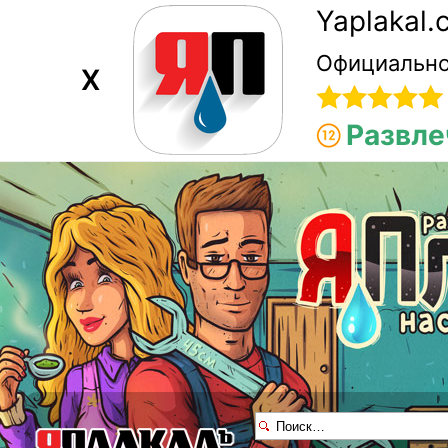
Yaplakal
Официально
X
Развле