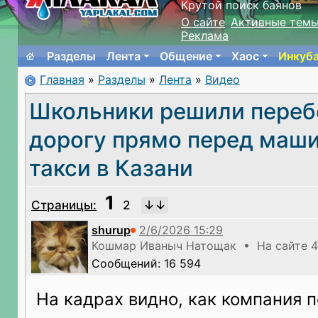
Крутой поиск баянов
О сайте
Активные тем
Реклама
Разделы
Лента
Общение
Хаос
Инкуб
Главная
»
Разделы
»
Лента
»
Видео
Школьники решили пере
дорогу прямо перед маш
такси в Казани
1
Страницы:
2
shurup
Кошмар Иваныч Натощак • На сайте 4
Сообщений: 16 594
На кадрах видно, как компания 