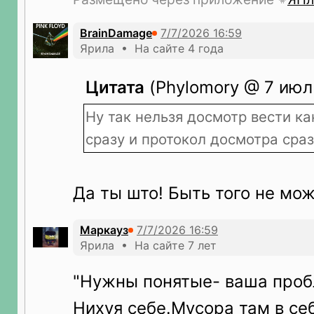
BrainDamage
Ярила • На сайте 4 года
Цитата
(Phylomory @ 7 июл 
Ну так нельзя досмотр вести ка
сразу и протокол досмотра сраз
Да ты што! Быть того не мож
Маркауз
Ярила • На сайте 7 лет
"Нужны понятые- ваша проб
Нихуя себе.Мусора там в се