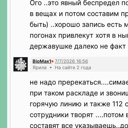
Ого ..это явный беспредел п
в вещах и потом составим п
быть) ..хорошо запись есть 
погонах привлекут хотя в н
державушке далеко не факт
BioMax1
Ярила • На сайте 2 года
не надо пререкаться....сима
при таком раскладе и звони
горячую линию и также 112 с
сотрудники творят ....потом 
составят все указываешь..д