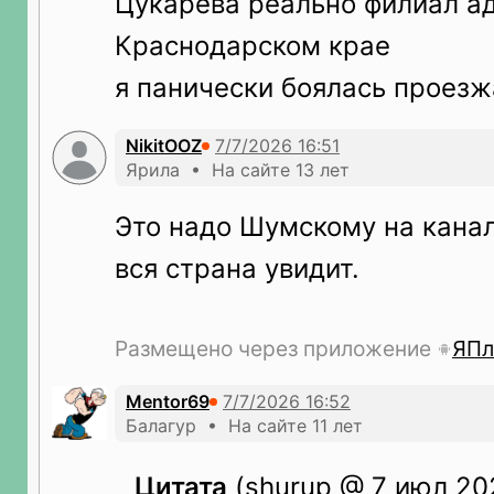
Цукарева реально филиал ад
Краснодарском крае
я панически боялась проезж
NikitOOZ
Ярила • На сайте 13 лет
Это надо Шумскому на канал
вся страна увидит.
Размещено через приложение
ЯПл
Mentor69
Балагур • На сайте 11 лет
Цитата
(shurup @ 7 июл 202