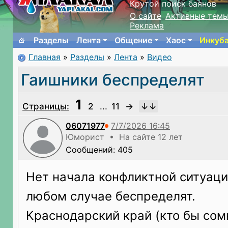
Крутой поиск баянов
О сайте
Активные тем
Реклама
Разделы
Лента
Общение
Хаос
Инкуб
Главная
»
Разделы
»
Лента
»
Видео
Гаишники беспределят
1
Страницы:
2
...
11
→
06071977
Юморист • На сайте 12 лет
Сообщений: 405
Нет начала конфликтной ситуаци
любом случае беспределят.
Краснодарский край (кто бы сом