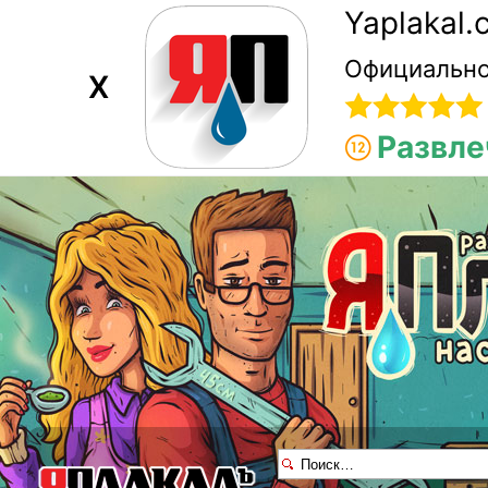
Yaplakal
Официально
X
Развле