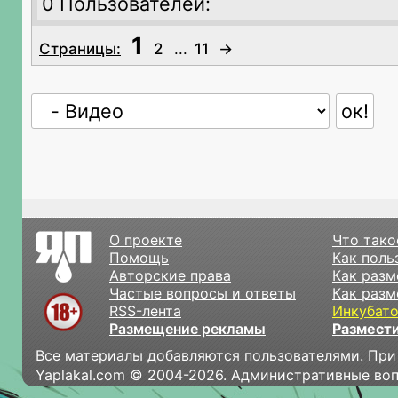
0 Пользователей:
1
Страницы:
2
...
11
→
О проекте
Что тако
Помощь
Как поль
Авторские права
Как разм
Частые вопросы и ответы
Как разм
RSS-лента
Инкубат
Размещение рекламы
Размести
Все материалы добавляются пользователями. При
Yaplakal.com © 2004-2026. Административные во