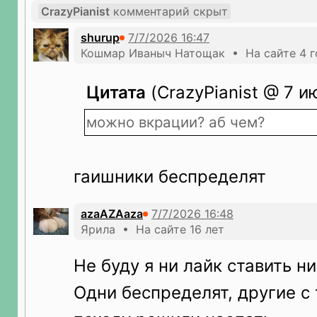
CrazyPianist
комментарий скрыт
shurup
Кошмар Иваныч Натощак • На сайте 4 г
Цитата
(CrazyPianist @ 7 и
можно вкрации? аб чем?
гаишники беспределят
azaAZAaza
Ярила • На сайте 16 лет
Не буду я ни лайк ставить ни
Одни беспределят, другие с