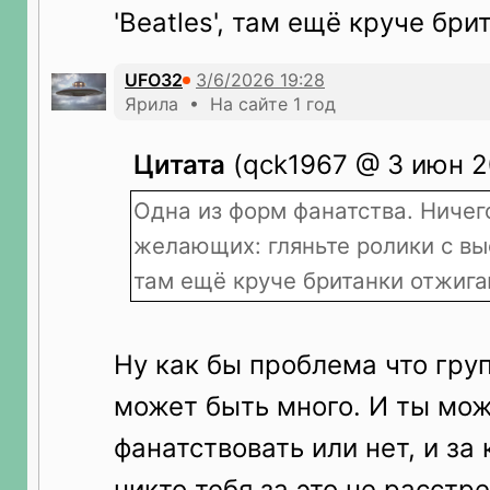
'Beatles', там ещё круче бри
UFO32
Ярила • На сайте 1 год
Цитата
(qck1967 @ 3 июн 2
Одна из форм фанатства. Ничег
желающих: гляньте ролики с выс
там ещё круче британки отжига
Ну как бы проблема что гру
может быть много. И ты мо
фанатствовать или нет, и за 
никто тебя за это не расстре