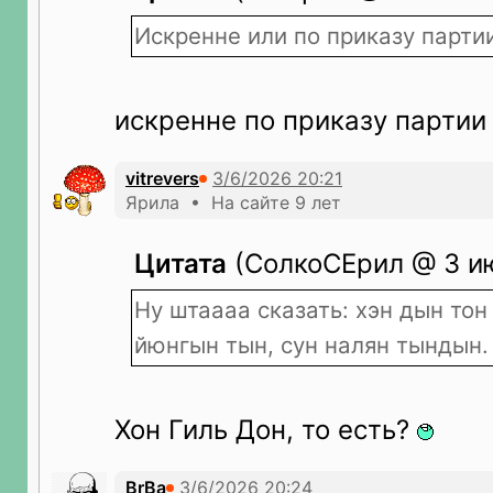
Искренне или по приказу парти
искренне по приказу партии
vitrevers
Ярила • На сайте 9 лет
Цитата
(СолкоСЕрил @ 3 ию
Ну штаааа сказать: хэн дын тон
йюнгын тын, сун налян тындын.
Хон Гиль Дон, то есть?
BrBa