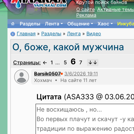
Крутой поиск баянов
О сайте
Активные тем
Реклама
Разделы
Лента
Общение
Хаос
Инкуб
Главная
»
Разделы
»
Лента
»
Видео
О, боже, какой мужчина
6
Страницы:
←
1
...
5
7
Barsik0507
Хохмач • На сайте 11 лет
Цитата
(ASA333 @ 03.06.20
Не восхищаюсь , но...
Во первых плачут и скачут -у к
традиции по выражению радости