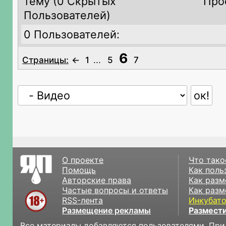
тему (
0 Скрытых
Про
Пользователей)
0 Пользователей:
6
Страницы:
←
1
...
5
7
О проекте
Что тако
Помощь
Как поль
Авторские права
Как разм
Частые вопросы и ответы
Как разм
RSS-лента
Инкубат
Размещение рекламы
Размести
Все материалы добавляются пользователями. При