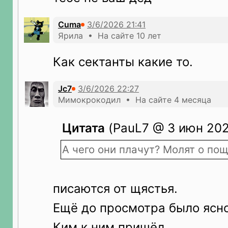
Cuma
Ярила • На сайте 10 лет
Как сектанты какие то.
Jc7
Мимокрокодил • На сайте 4 месяца
Цитата
(PauL7 @ 3 июн 2026
А чего они плачут? Молят о по
писаются от щястья.
Ещё до просмотра было ясно
Ким к ним пришёл.