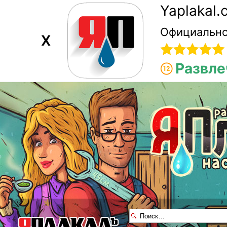
Yaplakal
Официально
X
Развле