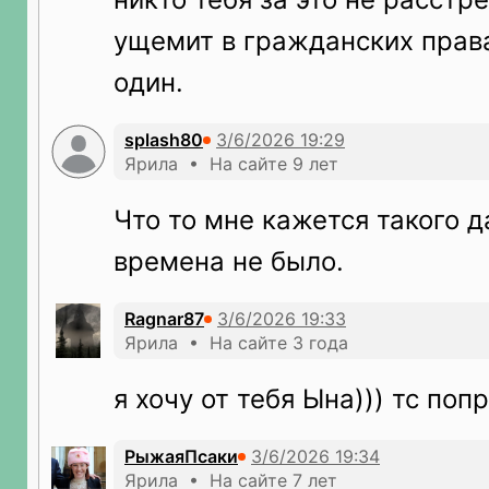
ущемит в гражданских права
один.
splash80
Ярила • На сайте 9 лет
Что то мне кажется такого 
времена не было.
Ragnar87
Ярила • На сайте 3 года
я хочу от тебя Ына))) тс поп
РыжаяПсаки
Ярила • На сайте 7 лет