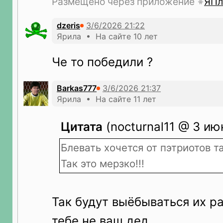
Размещено через приложение
ЯПл
dzeris
Ярила • На сайте 10 лет
Че то победили ?
Barkas777
Ярила • На сайте 11 лет
Цитата
(nocturnal11 @ 3 ию
Блевать хочется от пэтриотов т
Так это мерзко!!!
Так будут выёбываться их р
тебе не ваш дед