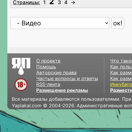
2
Страницы:
1
3
4
→
О проекте
Что тако
Помощь
Как поль
Авторские права
Как разм
Частые вопросы и ответы
Как разм
RSS-лента
Инкубат
Размещение рекламы
Размести
Все материалы добавляются пользователями. При
Yaplakal.com © 2004-2026. Административные во