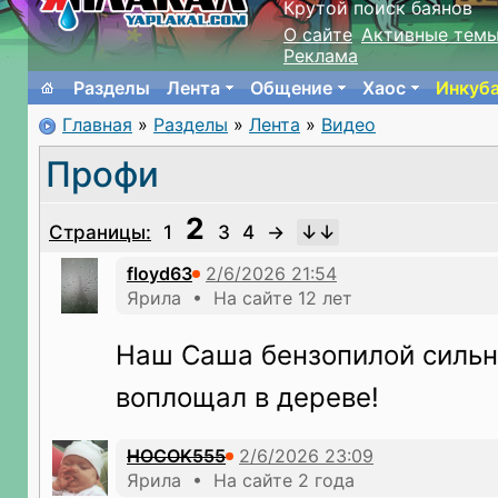
Крутой поиск баянов
О сайте
Активные тем
Реклама
Разделы
Лента
Общение
Хаос
Инкуб
Главная
»
Разделы
»
Лента
»
Видео
Профи
2
Страницы:
1
3
4
→
floyd63
Ярила • На сайте 12 лет
Наш Саша бензопилой сильн
воплощал в дереве!
HOCOK555
Ярила • На сайте 2 года