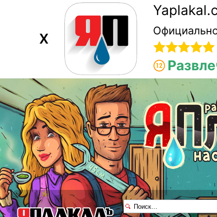
Yaplakal
Официально
X
Развле