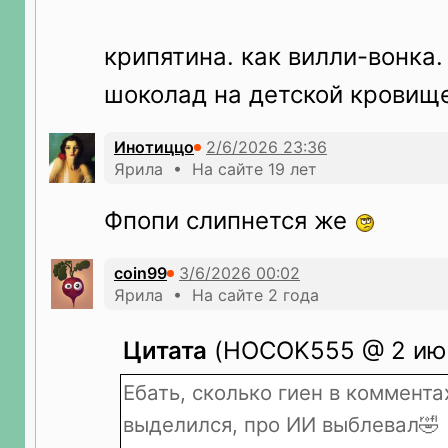
крипятина. как вилли-вонка.
шоколад на детской кровищ
Инотиццо
Ярила • На сайте 19 лет
Фпопи слипнется же
coin99
Ярила • На сайте 2 года
Цитата
(HOCOK555 @ 2 июн
Ебать, сколько гиен в коммента
выделился, про ИИ выблевал🤣