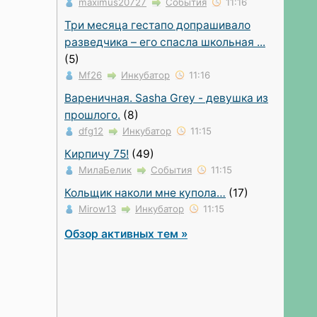
maximus20727
События
11:16
Три месяца гестапо допрашивало
разведчика – его спасла школьная ...
(5)
Mf26
Инкубатор
11:16
Вареничная. Sasha Grey - девушка из
прошлого.
(8)
dfg12
Инкубатор
11:15
Кирпичу 75!
(49)
МилаБелик
События
11:15
Кольщик наколи мне купола…
(17)
Mirow13
Инкубатор
11:15
Обзор активных тем »