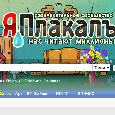
Темы
мы
Помощь
Правила
Реклама
батор
Арт
ЯП Файлы
ЯП-TГ
ЯП-MAX