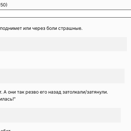
:50)
ё поднимет или через боли страшные.
. А они так резво его назад затолкали/затянули.
илась!"