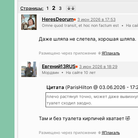
2
Страницы:
1
3
HeresDeorum
3 июн 2026 в 17:53
Оmne quod transit, et hoc non factum est • На са
Даже шляпа не слетела, хорошая шляпа.
Размещено через приложение
ЯПлакалъ
Евгений13RUS
3 июн 2026 в 18:29
Мордвин • На сайте 10 лет
Цитата
(ParisHilton @ 03.06.2026 - 17:
плечо растянул точно, может даже вывихнул,
туалет сходил заодно.
Там и без туалета кирпичей хватает 🤣
Размещено через приложение
ЯПлакалъ