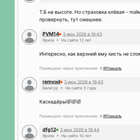
Т.Б на высоте. Но страховка клёвая - пой
провернуть, тут смешнее.
PVM14
3 июн 2026 в 19:43
Ярила • На сайте 12 лет
Интересно, как верхний ему кисть не сло
Размещено через приложение
ЯПлакалъ
remvod
3 июн 2026 в 19:43
Балагур • На сайте 3 года
Каскадёры🤣🤣🤣
Размещено через приложение
ЯПлакалъ
dfg12
3 июн 2026 в 19:44
Ярила • На сайте 10 лет