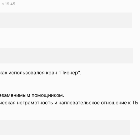
 в 19:45
ах использовался кран "Пионер".
 незаменимым помощником.
ническая неграмотность и наплевательское отношение к ТБ 