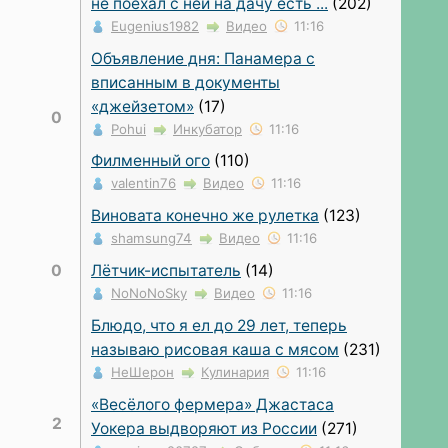
не поехал с ней на дачу есть ...
(202)
Eugenius1982
Видео
11:16
Объявление дня: Панамера с
вписанным в документы
«джейзетом»
(17)
0
Pohui
Инкубатор
11:16
Филменный ого
(110)
valentin76
Видео
11:16
Виновата конечно же рулетка
(123)
shamsung74
Видео
11:16
0
Лётчик-испытатель
(14)
NoNoNoSky
Видео
11:16
Блюдо, что я ел до 29 лет, теперь
называю рисовая каша с мясом
(231)
НеШерон
Кулинария
11:16
«Весёлого фермера» Джастаса
2
Уокера выдворяют из России
(271)