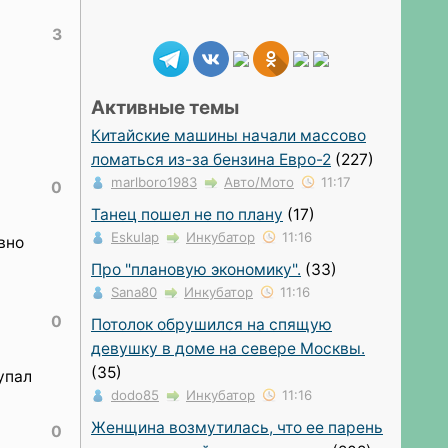
3
Активные темы
Китайские машины начали массово
ломаться из-за бензина Евро-2
(227)
marlboro1983
Авто/Мото
11:17
0
Танец пошел не по плану
(17)
Eskulap
Инкубатор
11:16
вно
Про "плановую экономику".
(33)
Sana80
Инкубатор
11:16
0
Потолок обрушился на спящую
девушку в доме на севере Москвы.
(35)
упал
dodo85
Инкубатор
11:16
Женщина возмутилась, что ее парень
0