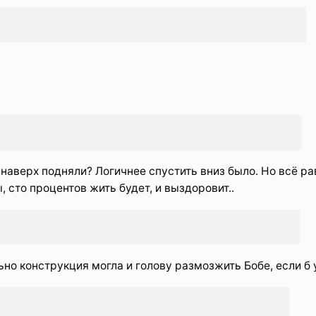
о наверх подняли? Логичнее спустить вниз было. Но всё ра
 сто процентов жить будет, и выздоровит..
льно конструкция могла и голову размозжить Бобе, если б 