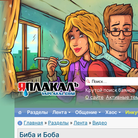
Крутой поиск баянов
О сайте
Активные те
Разделы
Лента
Общение
Хаос
Инку
Главная
»
Разделы
»
Лента
»
Видео
Биба и Боба