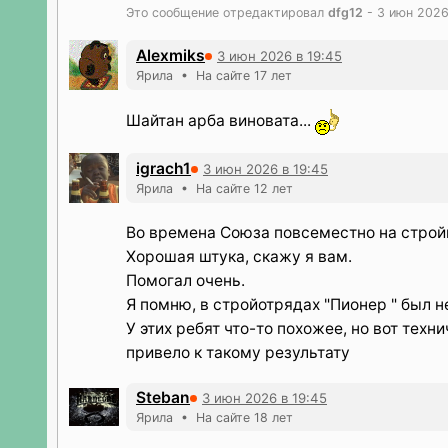
Это сообщение отредактировал
dfg12
- 3 июн 2026
Alexmiks
3 июн 2026 в 19:45
Ярила • На сайте 17 лет
Шайтан арба виновата...
igrach1
3 июн 2026 в 19:45
Ярила • На сайте 12 лет
Во времена Союза повсеместно на стройк
Хорошая штука, скажу я вам.
Помогал очень.
Я помню, в стройотрядах "Пионер " был
У этих ребят что-то похожее, но вот тех
привело к такому результату
Steban
3 июн 2026 в 19:45
Ярила • На сайте 18 лет