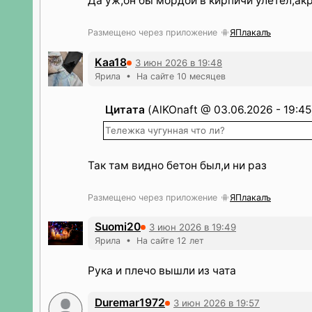
Да уж,он бы мордой в кирпичи улетел,ак
Размещено через приложение
ЯПлакалъ
Kaa18
3 июн 2026 в 19:48
Ярила • На сайте 10 месяцев
Цитата
(AlKOnaft @ 03.06.2026 - 19:45
Тележка чугунная что ли?
Так там видно бетон был,и ни раз
Размещено через приложение
ЯПлакалъ
Suomi20
3 июн 2026 в 19:49
Ярила • На сайте 12 лет
Рука и плечо вышли из чата
Duremar1972
3 июн 2026 в 19:57