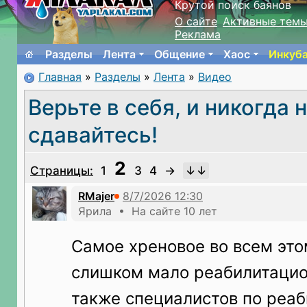
Крутой поиск баянов
О сайте
Активные тем
Реклама
Разделы
Лента
Общение
Хаос
Инкуб
Главная
»
Разделы
»
Лента
»
Видео
Верьте в себя, и никогда 
сдавайтесь!
2
Страницы:
1
3
4
→
RMajer
Ярила • На сайте 10 лет
Самое хреновое во всем этом
слишком мало реабилитацио
также специалистов по реаб