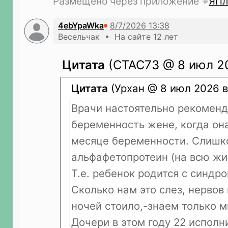
Размещено через приложение
ЯПл
4ebYpaWka
Весельчак • На сайте 12 лет
Цитата
(СТАС73 @ 8 июл 20
Цитата
(Урхан @ 8 июл 2026 в 
Врачи настоятельно рекоменд
беременность жене, когда он
месяце беременности. Слишк
альфафетопротеин (на всю жи
Т.е. ребенок родится с синдр
Сколько нам это слез, нервов
ночей стоило,-знаем только м
Дочери в этом году 22 исполн