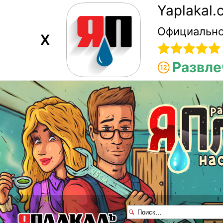
Yaplakal
Официально
X
Развле