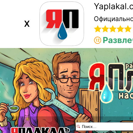
Yaplakal
Официально
X
Развле