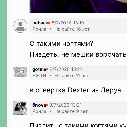
beback
Ярила • На сайте 16 лет
С такими ногтями?
Пиздеть, не мешки ворочать
gotma
НЖТИ • На сайте 11 лет
и отвертка Dexter из Леруа
бnova
Ярила • На сайте 9 лет
Пиздит...с такими когтями ху