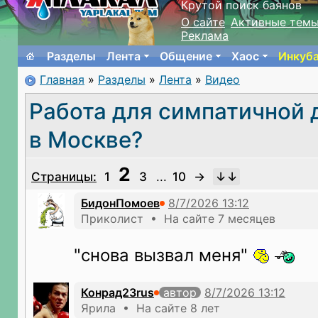
Крутой поиск баянов
О сайте
Активные тем
Реклама
Разделы
Лента
Общение
Хаос
Инкуб
Главная
»
Разделы
»
Лента
»
Видео
Работа для симпатичной
в Москве?
2
Страницы:
1
3
...
10
→
БидонПомоев
Приколист • На сайте 7 месяцев
"снова вызвал меня"
Конрад23rus
автор
Ярила • На сайте 8 лет