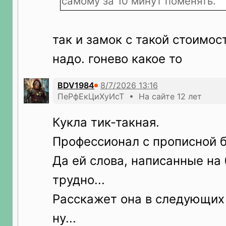
самому за 10 минут поменять.
так и замок с такой стоимо
надо. гонево какое то
BDV1984
ПеРфЕкЦиХуИсТ • На сайте 12 лет
Кукла тик-такная.
Профессионал с прописной б
Да ей слова, написанные на
трудно...
Расскажет она в следующих 
ну...