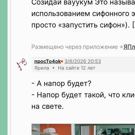
Созидай вауукум Это назыв
использованием сифонного э
просто «запустить сифон»). [
Размещено через приложение
ЯПл
npocTo4ok
Ярила • На сайте 12 лет
- А напор будет?
- Напор будет такой, что кл
на свете.