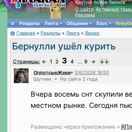
Крутой поиск баянов
О сайте
Активные тем
Реклама
Разделы
Лента
Общение
Хаос
Инкуб
Главная
»
Разделы
»
Лента
»
Видео
Бернулли ушёл курить
3
Страницы:
←
1
2
4
...
9
→
ОплотсынЖеки
Шутник • На сайте 2 года
Вчера восемь снт скупили в
местном рынке. Сегодня пь
Размещено через приложение
ЯПл