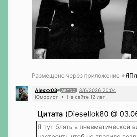
Размещено через приложение
ЯПл
Alexxx03
автор
Юморист • На сайте 12 лет
Цитата
(Diesellok80 @ 03.0
Я тут блять в пневматической в
настроить чтоб не травило возд