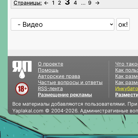
3
Страницы:
←
1
2
4
...
9
→
О проекте
Что тако
Помощь
Как поль
Авторские права
Как разм
Частые вопросы и ответы
Как разм
RSS-лента
Инкубат
Размещение рекламы
Размести
Все материалы добавляются пользователями. При
Yaplakal.com © 2004-2026. Административные во