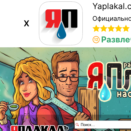
Yaplakal
Официально
X
Развле