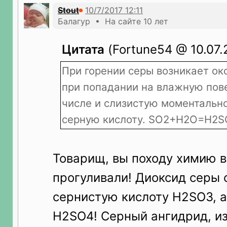
Stout
Балагур • На сайте 10 лет
Цитата
(Fortune54 @ 10.07.2
При горении серы возникает ок
при попадании на влажную пове
числе и слизистую моментальн
серную кислоту. SO2+H2O=H2S
Товарищ, вы походу химию 
прогуливали! Диоксид серы 
сернистую кислоту H2SO3, а
H2SO4! Серный ангидрид, из