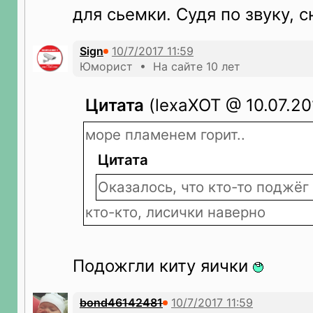
для сьемки. Судя по звуку,
Sign
Юморист • На сайте 10 лет
Цитата
(lexaXOT @ 10.07.201
море пламенем горит..
Цитата
Оказалось, что кто-то поджёг
кто-кто, лисички наверно
Подожгли киту яички
bond46142481