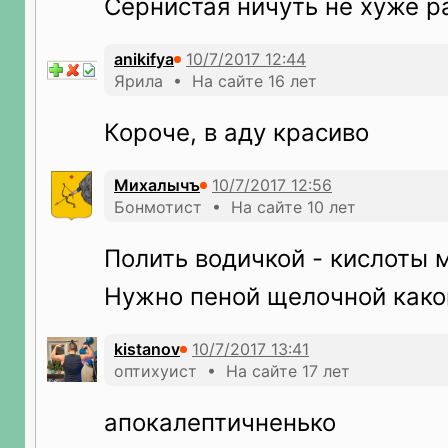
Сернистая ничуть не хуже р
anikifya
Ярила • На сайте 16 лет
Короче, в аду красиво
Mихалычъ
Бонмотист • На сайте 10 лет
Полить водичкой - кислоты 
Нужно пеной щелочной како
kistanov
оптихуист • На сайте 17 лет
апокалептичненько