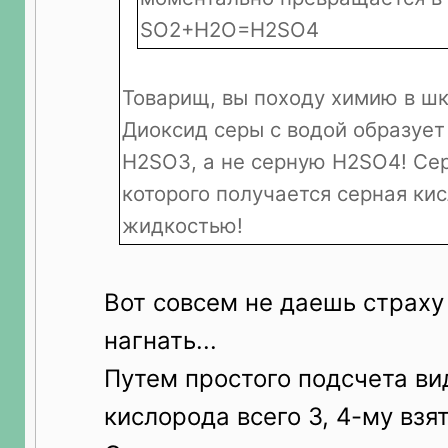
SO2+H2O=H2SO4
Товарищ, вы походу химию в шк
Диоксид серы с водой образует
H2SO3, а не серную H2SO4! Сер
которого получается серная кис
жидкостью!
Вот совсем не даешь страху
нагнать...
Путем простого подсчета ви
кислорода всего 3, 4-му взя