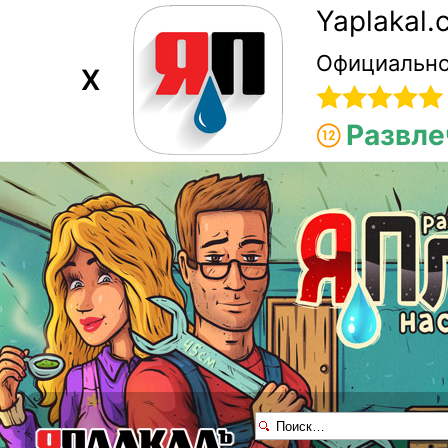
Yaplakal
Официально
X
Развле