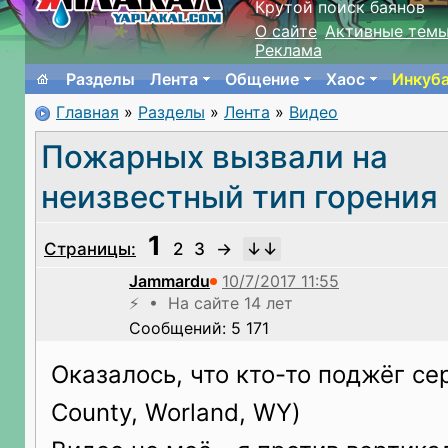
Крутой поиск баянов
О сайте
Активные тем
Реклама
Разделы
Лента
Общение
Хаос
Инкуб
Главная
»
Разделы
»
Лента
»
Видео
Пожарных вызвали на
неизвестный тип горения
1
Страницы:
2
3
→
Jammardu
⚡ • На сайте 14 лет
Сообщений: 5 171
Оказалось, что кто-то поджёг се
County, Worland, WY)