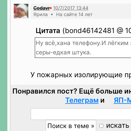
Codavr
Ярила • На сайте 14 лет
Цитата
(bond46142481 @ 10.
Ну всё,хана телефону.И лёгким
серы-едкая штука.
У пожарных изолирующие пр
Понравился пост? Ещё больше и
Телеграм
и
ЯП-
искать