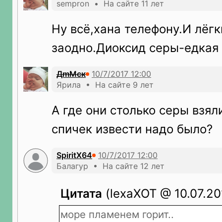
sempron • На сайте 11 лет
Ну всё,хана телефону.И лёг
заодно.Диоксид серы-едкая 
ДmМск
Ярила • На сайте 9 лет
А где они столько серы взял
спичек извести надо было?
SpiritX64
Балагур • На сайте 12 лет
Цитата
(lexaXOT @ 10.07.201
море пламенем горит..