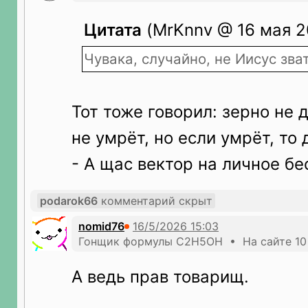
Цитата
(MrKnnv @ 16 мая 2
Чувака, случайно, не Иисус зва
Тот тоже говорил: зерно не 
не умрёт, но если умрёт, то 
- А щас вектор на личное б
podarok66
комментарий скрыт
nomid76
Гонщик формулы С2Н5ОН • На сайте 10
А ведь прав товарищ.