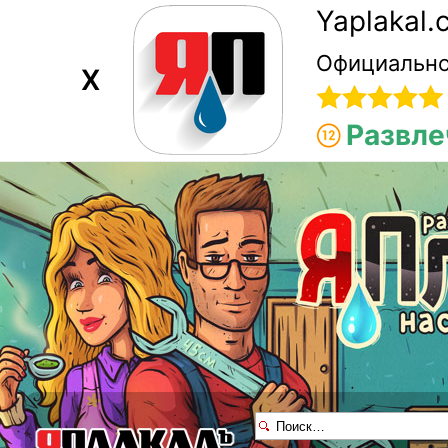
Yaplakal
Официально
X
Развле