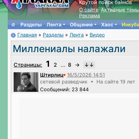
Крутой поиск баянов
О сайте
Активные тем
Реклама
Разделы
Лента
Общение
Хаос
Инкуб
Главная
»
Разделы
»
Лента
»
Видео
Миллениалы налажали
1
Страницы:
2
...
8
→
Штирлиц
сетевой разведчик • На сайте 19 лет
Сообщений: 23 844