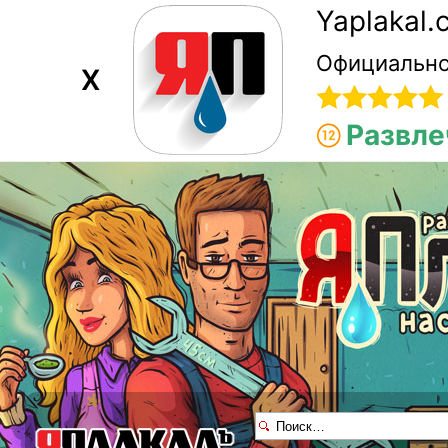
Yaplakal
Официально
X
Развле