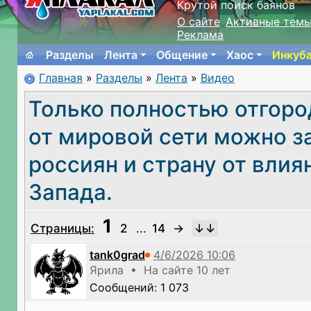
Крутой поиск баянов
О сайте
Активные тем
Реклама
Разделы
Лента
Общение
Хаос
Инкуб
Главная
»
Разделы
»
Лента
»
Видео
Только полностью отгор
от мировой сети можно з
россиян и страну от влия
Запада.
1
Страницы:
2
...
14
→
tank0grad
Ярила • На сайте 10 лет
Сообщений: 1 073