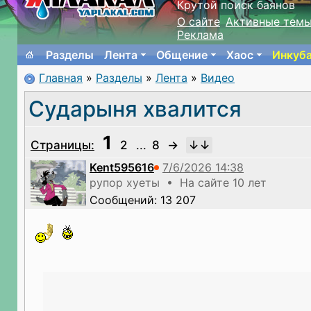
Крутой поиск баянов
О сайте
Активные тем
Реклама
Разделы
Лента
Общение
Хаос
Инкуб
Главная
»
Разделы
»
Лента
»
Видео
Сударыня хвалится
1
Страницы:
2
...
8
→
Kent595616
рупор хуеты • На сайте 10 лет
Сообщений: 13 207