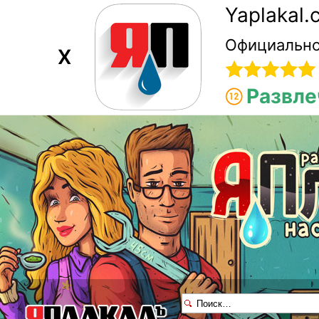
Yaplakal
Официально
X
Развле