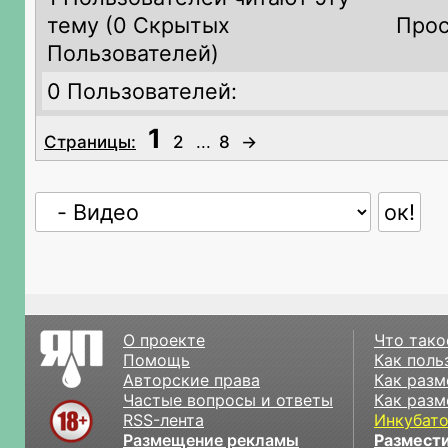
тему (
0 Скрытых
Прос
Пользователей)
0 Пользователей:
1
Страницы:
2
...
8
→
О проекте
Что тако
Помощь
Как поль
Авторские права
Как разм
Частые вопросы и ответы
Как разм
RSS-лента
Инкубат
Размещение рекламы
Размести