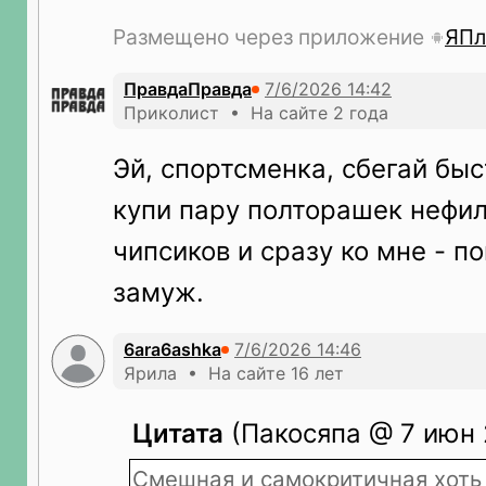
Размещено через приложение
ЯПл
ПравдаПравда
Приколист • На сайте 2 года
Эй, спортсменка, сбегай быс
купи пару полторашек нефил
чипсиков и сразу ко мне - п
замуж.
6ara6ashka
Ярила • На сайте 16 лет
Цитата
(Пакосяпа @ 7 июн 2
Смешная и самокритичная хоть 