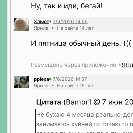
Ну, так и иди, бегай!
Хлыст
Ярила • На сайте 14 лет
И пятница обычный день. (((
Размещено через приложение
ЯПл
pplexa
Ярила • На сайте 16 лет
Цитата
(Bambr1 @ 7 июн 20
Не бухаю 4 месяца,реально-дел
занимаюсь хуйней,то точаю,то 