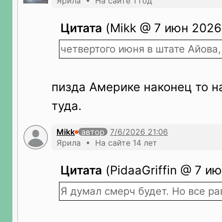
Ярила • На сайте 1 год
Цитата
(Mikk @ 7 июн 2026
четвертого июня в штате Айова
пизда Америке наконец то н
туда.
Mikk
автор
Ярила • На сайте 14 лет
Цитата
(PidaaGriffin @ 7 ию
Я думал смерч будет. Но все ра