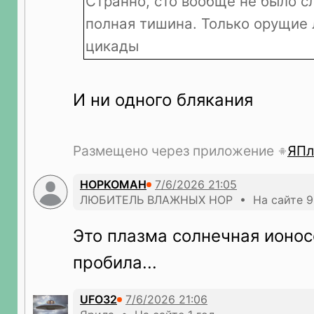
Странно, сто вообще не было с
полная тишина. Только орущие 
цикады
И ни одного блякания
Размещено через приложение
ЯПл
HOPKOMAH
ЛЮБИТЕЛЬ ВЛАЖНЫХ НОР • На сайте 9
Это плазма солнечная ионос
пробила...
UFO32