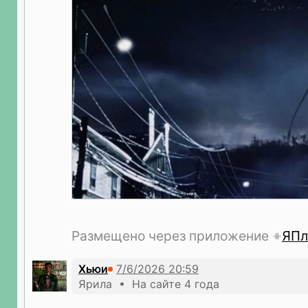
Размещено через приложение
ЯПл
Хьюи
Ярила • На сайте 4 года