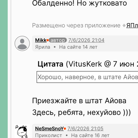
Обалденно! Но жутковато
Размещено через приложение
ЯПл
Mikk
автор
Ярила • На сайте 14 лет
Цитата
(VitusKerk @ 7 июн 
Хорошо, наверное, в штате Айова
Приезжайте в штат Айова
Здесь, ребята, нехуйово )))
NeSmeSnoY
Приколист • На сайте 16 лет