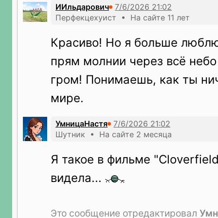
ИИльдарович
Перфекцехуист • На сайте 11 лет
Красиво! Но я больше люблю
прям молнии через всё неб
гром! Понимаешь, как ты ни
мире.
УмницаНастя
Шутник • На сайте 2 месяца
Я такое в фильме "Cloverfield
видела...
Это сообщение отредактировал
Умн