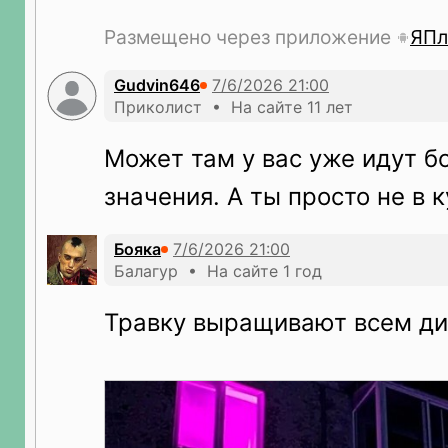
Размещено через приложение
ЯПл
Gudvin646
Приколист • На сайте 11 лет
Может там у вас уже идут б
значения. А ты просто не в к
Бояка
Балагур • На сайте 1 год
Травку выращивают всем ди