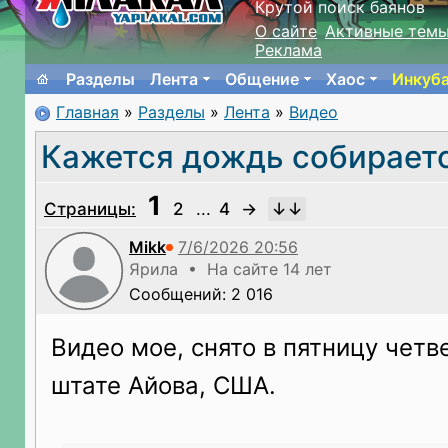
Крутой поиск баянов
О сайте
Активные тем
Реклама
Разделы
Лента
Общение
Хаос
Инкуб
Главная
»
Разделы
»
Лента
»
Видео
Кажется дождь собирает
1
Страницы:
2
...
4
→
Mikk
Ярила • На сайте 14 лет
Сообщений: 2 016
Видео мое, снято в пятницу четв
штате Айова, США.