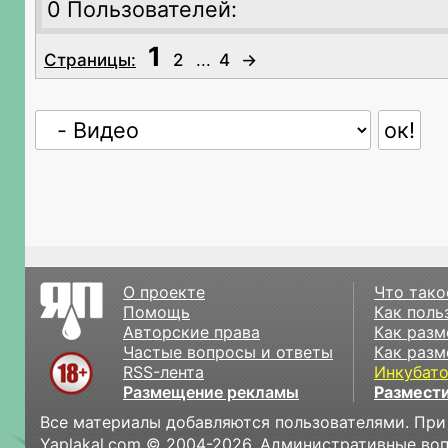
0 Пользователей:
1
Страницы:
2
...
4
→
О проекте
Что тако
Помощь
Как поль
Авторские права
Как разм
Частые вопросы и ответы
Как разм
RSS-лента
Инкубат
Размещение рекламы
Размести
Все материалы добавляются пользователями. При
Yaplakal.com © 2004-2026. Административные во