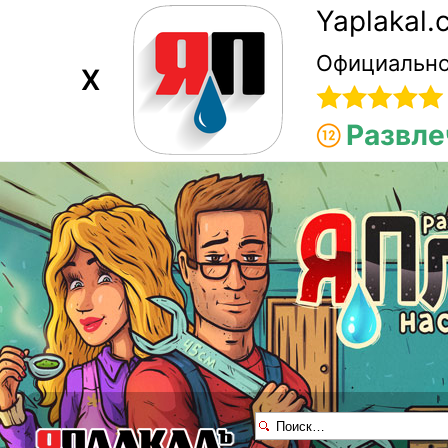
Yaplakal
Официально
X
Развле