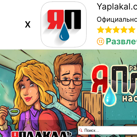
Yaplakal
Официально
X
Развле