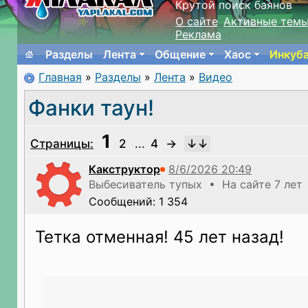
Крутой поиск баянов
О сайте
Активные тем
Реклама
Разделы
Лента
Общение
Хаос
Инкуб
Главная
»
Разделы
»
Лента
»
Видео
Фанки таун!
1
Страницы:
2
...
4
→
Какструктор
Выбесиватель тупых • На сайте 7 лет
Сообщений: 1 354
Тетка отменная! 45 лет назад!