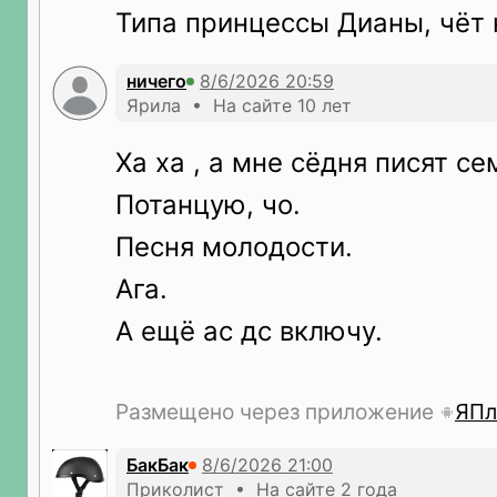
Типа принцессы Дианы, чёт 
ничего
Ярила • На сайте 10 лет
Ха ха , а мне сёдня писят се
Потанцую, чо.
Песня молодости.
Ага.
А ещё ас дс включу.
Размещено через приложение
ЯПл
БакБак
Приколист • На сайте 2 года