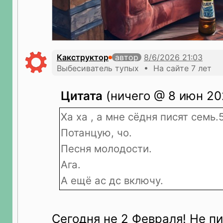
Какструктор
автор
Выбесиватель тупых • На сайте 7 лет
Цитата
(ничего @ 8 июн 20
Ха ха , а мне сёдня писят семь.5
Потанцую, чо.
Песня молодости.
Ага.
А ещё ас дс включу.
Сегодня не 2 Февраля! Не пи