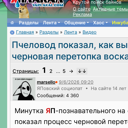
Крутой поиск баянов
О сайте
Активные тем
Реклама
Разделы
Лента
Общение
Хаос
Инкуб
Главная
»
Разделы
»
Лента
»
Видео
Пчеловод показал, как в
черновая перетопка воск
1
Страницы:
2
...
5
→
marsello
ЯПовский социопат • На сайте 14 лет
Сообщений: 4 360
Минутка
Я
П
-познавательного на
показал процесс черновой перет