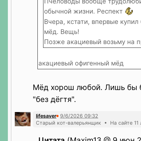
Пчеловоды вообще трудолюби
обычной жизни. Респект
Вчера, кстати, впервые купи
мёд. Вещь!
Позже акациевый возьму на п
акациевый офигенный мёд
Мёд хорош любой. Лишь бы 
"без дёгтя".
lifesaver
Старый кот-валерьянщик • На сайте 11 
Цитата
(Maxim13 @ 9 июн 2