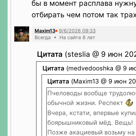
бы в момент расплава нуж
отбирать чем потом так тра
Maxim13
Всегда • На сайте 8 лет
Цитата
(steslia @ 9 июн 202
Цитата
(medvedooshka @ 9 ию
Цитата
(Maxim13 @ 9 июн 20
Пчеловоды вообще трудолюб
обычной жизни. Респект
Вчера, кстати, впервые купи
боярышниковый мёд. Вещь!
Позже акациевый возьму на 