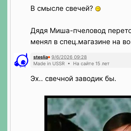
В смысле свечей?
Дядя Миша-пчеловод перет
менял в спец.магазине на 
steslia
Made in USSR • На сайте 15 лет
Эх.. свечной заводик бы.