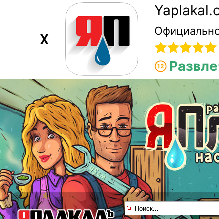
Yaplakal
Официально
X
Развле