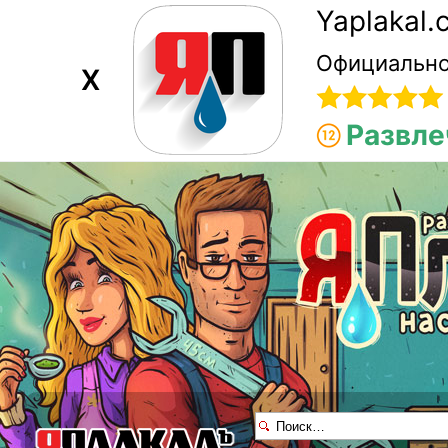
Yaplakal
Официально
X
Развле