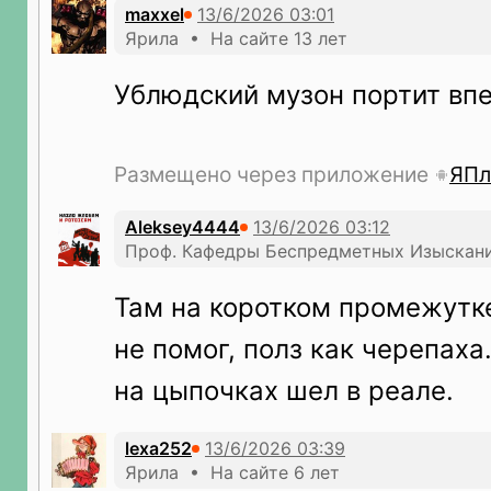
maxxel
Ярила • На сайте 13 лет
Ублюдский музон портит вп
Размещено через приложение
ЯПл
Aleksey4444
Проф. Кафедры Беспредметных Изыскани
Там на коротком промежутк
не помог, полз как черепаха
на цыпочках шел в реале.
lexa252
Ярила • На сайте 6 лет