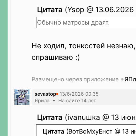
Цитата
(Ysop @ 13.06.2026 
Обычно матросы драят.
Не ходил, тонкостей незнаю, 
спрашиваю :)
Размещено через приложение
ЯПл
sevastop
Ярила • На сайте 14 лет
Цитата
(ivanuшка @ 13 июн
Цитата
(ВотВоМхуЕнот @ 13 ию