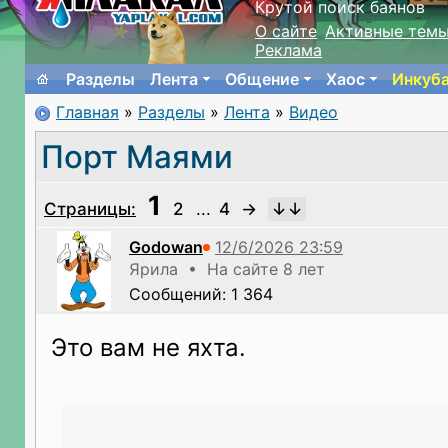
Крутой поиск баянов
О сайте
Активные тем
Реклама
Разделы
Лента
Общение
Хаос
Инкуб
Главная
»
Разделы
»
Лента
»
Видео
Порт Маями
1
Страницы:
2
...
4
→
Godowan
Ярила • На сайте 8 лет
Сообщений: 1 364
Это вам не яхта.