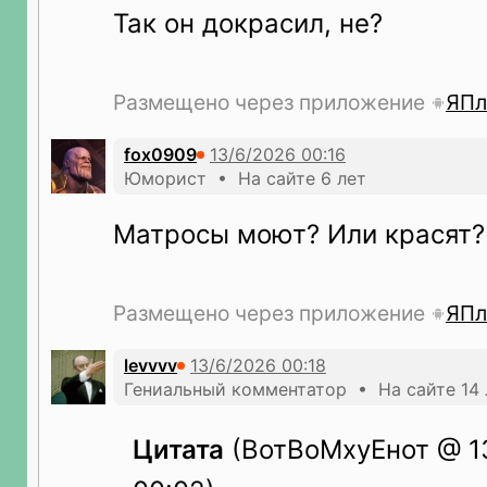
Так он докрасил, не?
Размещено через приложение
ЯПл
fox0909
Юморист • На сайте 6 лет
Матросы моют? Или красят?
Размещено через приложение
ЯПл
levvvv
Гениальный комментатор • На сайте 14 
Цитата
(ВотВоМхуЕнот @ 13