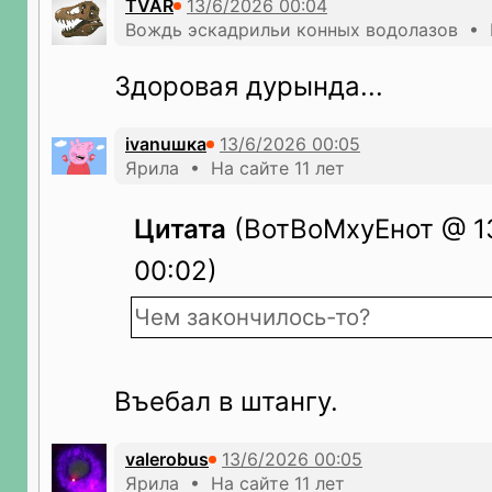
TVAR
Вождь эскадрильи конных водолазов • Н
Здоровая дурында...
ivanuшка
Ярила • На сайте 11 лет
Цитата
(ВотВоМхуЕнот @ 1
00:02)
Чем закончилось-то?
Въебал в штангу.
valerobus
Ярила • На сайте 11 лет