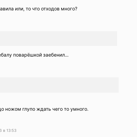
авила или, то что отходов много?
ебалу поварёшкой заебенил...
цо ножом глупо ждать чего то умного.
6 в 13:53