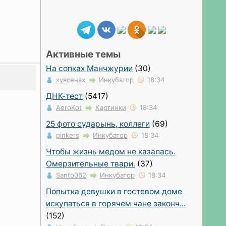
Активные темы
На сопках Манчжурии
(30)
хуясенах
Инкубатор
18:34
ДНК-тест
(5417)
AeroKot
Картинки
18:34
25 фото сударынь, коллеги
(69)
pinkers
Инкубатор
18:34
Чтобы жизнь медом не казалась.
Омерзительные твари.
(37)
Santo062
Инкубатор
18:34
Попытка девушки в гостевом доме
искупаться в горячем чане законч...
(152)