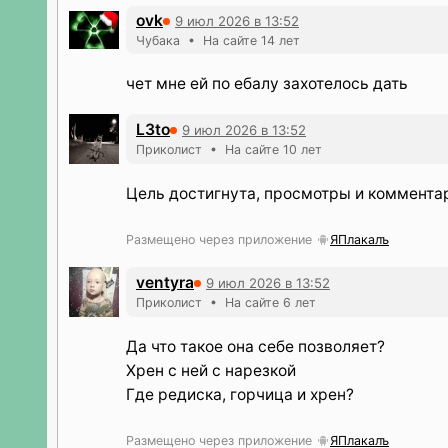
ovk
9 июл 2026 в 13:52
Чубака • На сайте 14 лет
чет мне ей по ебалу захотелось дать
L3to
9 июл 2026 в 13:52
Приколист • На сайте 10 лет
Цель достигнута, просмотры и комментар
Размещено через приложение
ЯПлакалъ
ventyra
9 июл 2026 в 13:52
Приколист • На сайте 6 лет
Да что такое она себе позволяет?
Хрен с ней с нарезкой
Где редиска, горчица и хрен?
Размещено через приложение
ЯПлакалъ