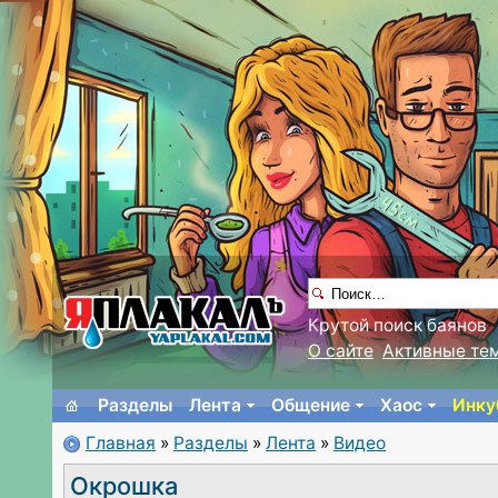
Крутой поиск баянов
О сайте
Активные те
Разделы
Лента
Общение
Хаос
Инку
Главная
»
Разделы
»
Лента
»
Видео
Окрошка