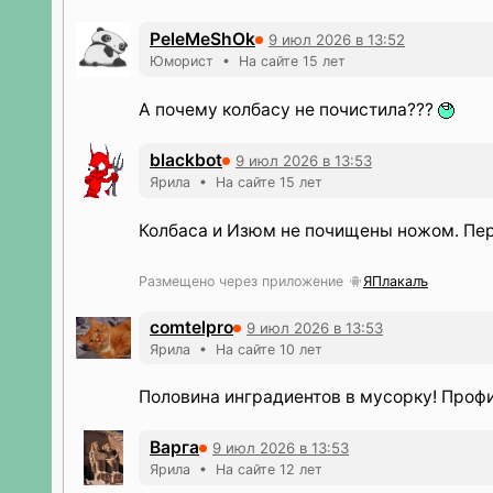
PeleMeShOk
9 июл 2026 в 13:52
Юморист • На сайте 15 лет
А почему колбасу не почистила???
blackbot
9 июл 2026 в 13:53
Ярила • На сайте 15 лет
Колбаса и Изюм не почищены ножом. Пе
Размещено через приложение
ЯПлакалъ
comtelpro
9 июл 2026 в 13:53
Ярила • На сайте 10 лет
Половина инградиентов в мусорку! Профи
Варга
9 июл 2026 в 13:53
Ярила • На сайте 12 лет