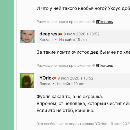
И что у ней такого необычного? Уксус доб
Размещено через приложение
ЯПлакалъ
deepress
9 июл 2026 в 13:52
Хохмач • На сайте 15 лет
За такие ломти очисток дед бы мне по хл
Размещено через приложение
ЯПлакалъ
YOrick
9 июл 2026 в 13:52
Ярила • На сайте 19 лет
Фубля какая то, а не окрошка.
Впрочем, от человека, который чистит яй
Если это не стёб, конечно.
Это сообщение отредактировал
YOrick
- 9 июл 202