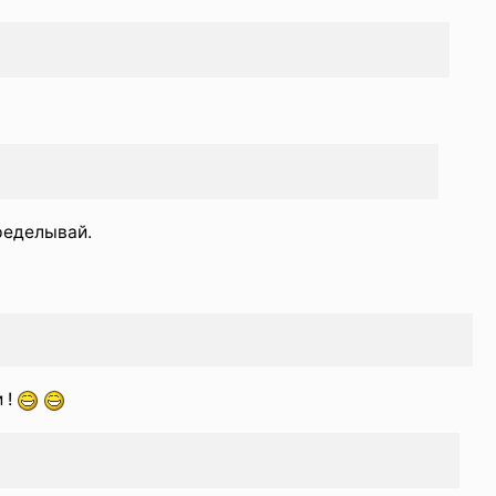
ределывай.
 !