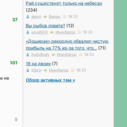
Рай существует только на небесах
(234)
alenn
Видео
18:33
37
Вы рыбов ловите?
(12)
sova1974
Инкубатор
18:33
«Доширак» рекордно обвалил чистую
прибыль на 77% из-за того, что...
(71)
KyklyBydy
Инкубатор
18:33
101
18 на двоих
(7)
Юрги
Инкубатор
18:33
м не
Обзор активных тем »
5