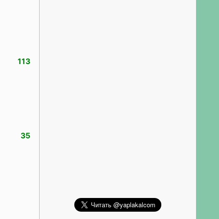
113
35