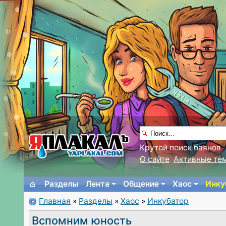
Крутой поиск баянов
О сайте
Активные те
Разделы
Лента
Общение
Хаос
Инку
Главная
»
Разделы
»
Хаос
»
Инкубатор
Вспомним юность