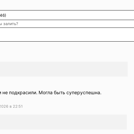
)
46)
ы залить?
 и не подкрасили. Могла быть суперуспешна.
2026 в 22:51