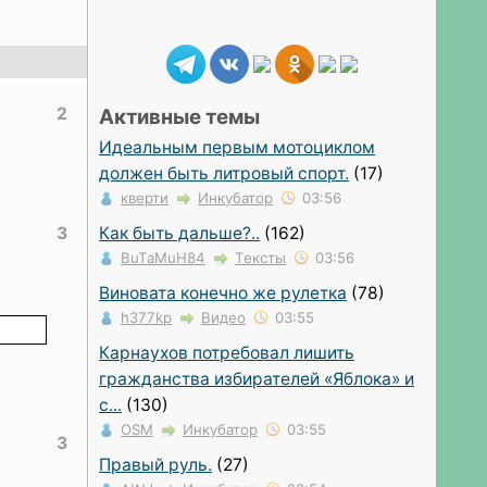
2
Активные темы
Идеальным первым мотоциклом
должен быть литровый спорт.
(17)
кверти
Инкубатор
03:56
Как быть дальше?..
(162)
3
BuTaMuH84
Тексты
03:56
Виновата конечно же рулетка
(78)
h377kp
Видео
03:55
Карнаухов потребовал лишить
гражданства избирателей «Яблока» и
с...
(130)
OSM
Инкубатор
03:55
3
Правый руль.
(27)