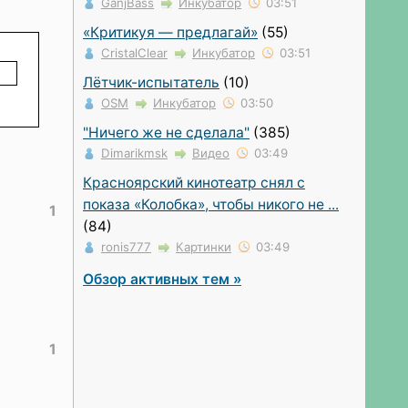
GanjBass
Инкубатор
03:51
«Критикуя — предлагай»
(55)
CristalClear
Инкубатор
03:51
Лётчик-испытатель
(10)
OSM
Инкубатор
03:50
"Ничего же не сделала"
(385)
Dimarikmsk
Видео
03:49
Красноярский кинотеатр снял с
показа «Колобка», чтобы никого не ...
1
(84)
ronis777
Картинки
03:49
Обзор активных тем »
1