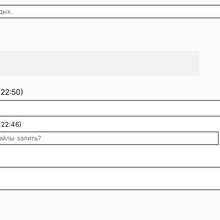
дых.
22:50)
 22:46)
айлы залить?