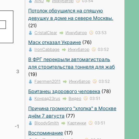
AINJ
Инкубатор
03:54
Потолок обрушился на спящую
девушку в доме на севере Москвы.
(21)
CristalClear
Инкубатор
03:53
Маск отказал Украине
(76)
IronCabbage
Инкубатор
03:52
В ФРГ перекрыли автомагистраль
для строительства тоннеля для жаб
3
(19)
Faermen2011
Инкубатор
03:52
Британец здорового человека
(78)
Конрад23rus
Видео
03:51
Причина громкого "хлопка" в Москве
днём 7 августа
(77)
BloodySmith
Картинки
03:51
-1
Воспоминание
(17)