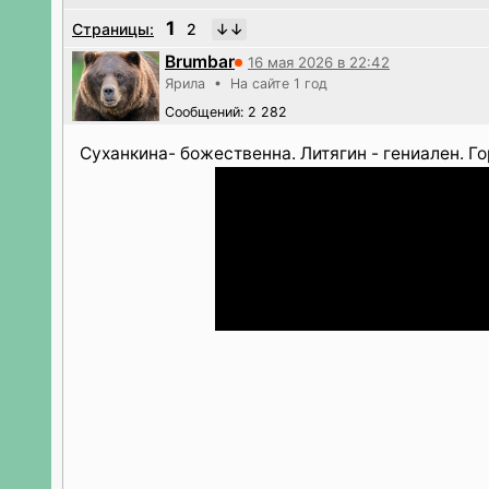
1
Страницы:
2
Brumbar
16 мая 2026 в 22:42
Ярила • На сайте 1 год
Сообщений: 2 282
Суханкина- божественна. Литягин - гениален. Г