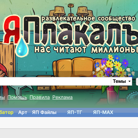
Темы
мы
Помощь
Правила
Реклама
батор
Арт
ЯП Файлы
ЯП-TГ
ЯП-MAX