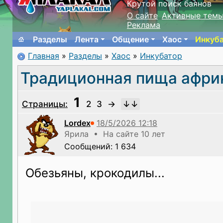
Крутой поиск баянов
О сайте
Активные тем
Реклама
Разделы
Лента
Общение
Хаос
Инкуб
Главная
»
Разделы
»
Хаос
»
Инкубатор
Традиционная пища афри
1
Страницы:
2
3
→
Lordex
Ярила • На сайте 10 лет
Сообщений: 1 634
Обезьяны, крокодилы...