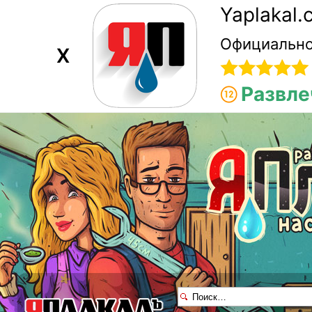
Yaplakal
Официально
X
Развле