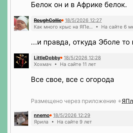
Белок он и в Африке белок.
RoughCollie
Как много крыс на ЯПе... • На сайте 6 м
...и правда, откуда Эболе то 
LittleDobby
Хохмач • На сайте 11 лет
Все свое, все с огорода
Размещено через приложение
ЯПл
nnemo
Ярила • На сайте 9 лет