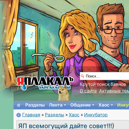
Крутой поиск баянов
О сайте
Активные те
Разделы
Лента
Общение
Хаос
Инку
Главная
»
Разделы
»
Хаос
»
Инкубатор
ЯП всемогущий дайте совет!!!)