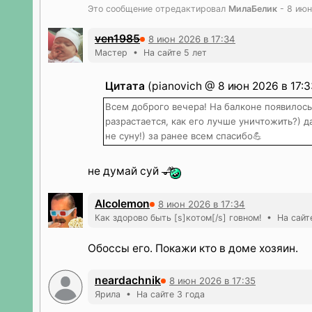
Это сообщение отредактировал
МилаБелик
- 8 июн
ven1985
8 июн 2026 в 17:34
Мастер • На сайте 5 лет
Цитата
(pianovich @ 8 июн 2026 в 17:3
Всем доброго вечера! На балконе появилось 
разрастается, как его лучше уничтожить?) д
не суну!) за ранее всем спасибо💪
не думай суй
Alcolemon
8 июн 2026 в 17:34
Как здорово быть [s]котом[/s] говном! • На сайт
Обоссы его. Покажи кто в доме хозяин.
neardachnik
8 июн 2026 в 17:35
Ярила • На сайте 3 года