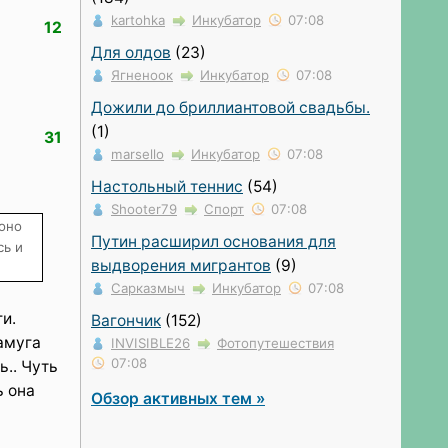
kartohka
Инкубатор
07:08
12
Для олдов
(23)
Ягненоок
Инкубатор
07:08
Дожили до бриллиантовой свадьбы.
(1)
31
marsello
Инкубатор
07:08
Настольный теннис
(54)
Shooter79
Спорт
07:08
 оно
Путин расширил основания для
сь и
выдворения мигрантов
(9)
Сарказмыч
Инкубатор
07:08
ги.
Вагончик
(152)
рамуга
INVISIBLE26
Фотопутешествия
07:08
ь.. Чуть
ь она
Обзор активных тем »