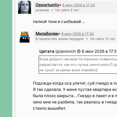
Opportunity
8 июн 2026 в 17:34
инженер • На сайте 8 лет
палкой ткни и съебывай ...
МилаБелик
8 июн 2026 в 17:34
В перипетиях жизни передряг • На сайте 12 лет
Цитата
(pianovich @ 8 июн 2026 в 17:3
Всем доброго вечера! На балконе появилось 
разрастается, как его лучше уничтожить?) д
не суну!) за ранее всем спасибо💪
Подожди когда оса улетит, суй гнездо в п
Я так сделала. У меня пустая квартира е
была плохо закрыта... Гнездо в пакет и в
окно мне не разбила, так рвалась в гнезд
стекло вышибет.