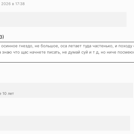
 2026 в 17:38
3)
осинное гнездо, не большое, оса летает туда частенько, и походу
а знаю что щас начнете писать, не думай суй и т д, но ниче посмею
е 10 лет