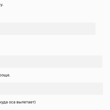
у.
роще.
куда оса вылетает)