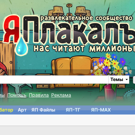
Темы
мы
Помощь
Правила
Реклама
батор
Арт
ЯП Файлы
ЯП-TГ
ЯП-MAX