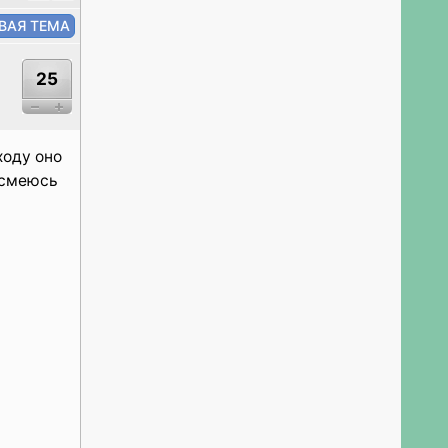
25
ходу оно
посмеюсь