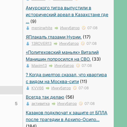
Амурского тигра выпустили в
исторический ареал в Казахстане где
...
(9)
meninwhite
Инкубатор
07:08
ЯПлакалъ глазами Нурии.
(17)
13ROVER13
Инкубатор
07:08
«Политеховский маньяк» Виталий
Манишин попросился на СВО.
(33)
Maxim13
Инкубатор
07:08
?️ Когда риелтор сказал, что квартира
с видом на Москва-сити
(11)
KVV66
Инкубатор
07:08
Всегда так делаю
(56)
5
активитка
Инкубатор
07:08
Казаков подключат к защите от БПЛА
после трагедии в Архипо-Осипо...
(184)