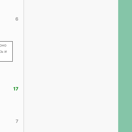
6
 оно
сь и
17
7