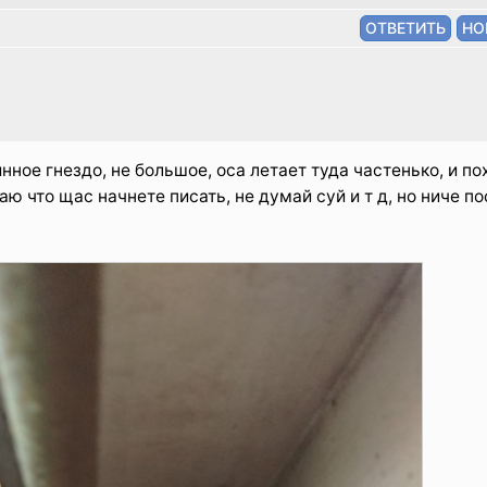
ное гнездо, не большое, оса летает туда частенько, и по
аю что щас начнете писать, не думай суй и т д, но ниче 