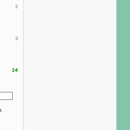
2
3
24
А