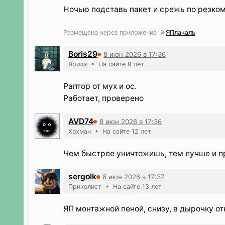
Ночью подставь пакет и срежь по резком
Размещено через приложение
ЯПлакалъ
Boris29
8 июн 2026 в 17:36
Ярила • На сайте 9 лет
Раптор от мух и ос.
Работает, проверено
AVD74
8 июн 2026 в 17:36
Хохмач • На сайте 12 лет
Чем быстрее уничтожишь, тем лучше и п
sergolk
8 июн 2026 в 17:37
Приколист • На сайте 13 лет
ЯП монтажной пеной, снизу, в дырочку от