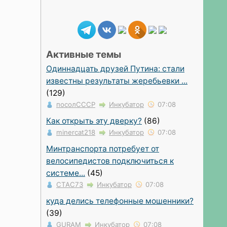
Активные темы
Одиннадцать друзей Путина: стали
известны результаты жеребьевки ...
(129)
посолСССР
Инкубатор
07:08
Как открыть эту дверку?
(86)
minercat218
Инкубатор
07:08
Минтранспорта потребует от
велосипедистов подключиться к
системе...
(45)
СТАС73
Инкубатор
07:08
куда делись телефонные мошенники?
(39)
GURAM
Инкубатор
07:08