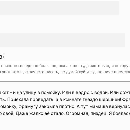
3)
осинное гнездо, не большое, оса летает туда частенько, и походу
а знаю что щас начнете писать, не думай суй и т д, но ниче посмею
акет - и на улицу в помойку. Или в ведро с водой. Или сож
сть. Приехала проведать, а в комнате гнездо шершней! Ф
 помойку, фрамугу закрыла плотно. А тут мамаша вернулас
о своë. Даже жалко еë стало. Огромная, пиздец. Я боялас