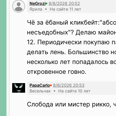
NeGrozi
Ярила • На сайте 11 лет
Чё за ёбаный кликбейт:"абс
несъедобных"? Делаю майон
12. Периодически покупаю п
делать лень. Большинство н
несколько лет попадалось вс
откровенное говно.
PapaCarlo
Весельчак • На сайте 10 лет
Слобода или мистер рикко, ч