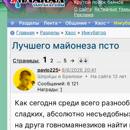
Крутой поиск баянов
О сайте
Активные тем
Реклама
Разделы
Лента
Общение
Хаос
Инкуб
Главная
»
Разделы
»
Хаос
»
Инкубатор
Лучшего майонеза псто
1
Страницы:
2
...
5
→
pavlo225
Шпри́цы и Брелоки • На сайте 13 лет
Сообщений: 6 121
Награды:
1
Как сегодня среди всего разноо
сладких, абсолютно несъедобных
на друга говномаянезиков найти 