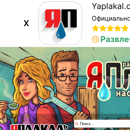
Yaplakal
Официально
X
Развле