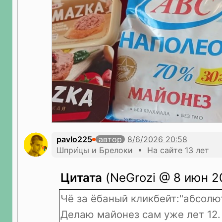
pavlo225
автор
Шпри́цы и Брелоки • На сайте 13 лет
Цитата
(NeGrozi @ 8 июн 2
Чё за ёбаный кликбейт:"абсолю
Делаю майонез сам уже лет 12