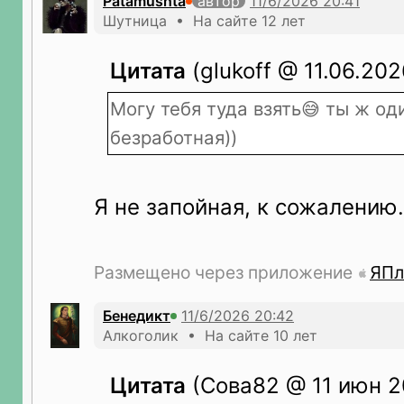
Patamushta
автор
Шутница • На сайте 12 лет
Цитата
(glukoff @ 11.06.202
Могу тебя туда взять😅 ты ж од
безработная))
Я не запойная, к сожалению.
Размещено через приложение
ЯПл
Бeнeдикт
Алкоголик • На сайте 10 лет
Цитата
(Сова82 @ 11 июн 2