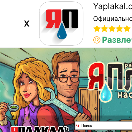
Yaplakal
Официально
X
Развле