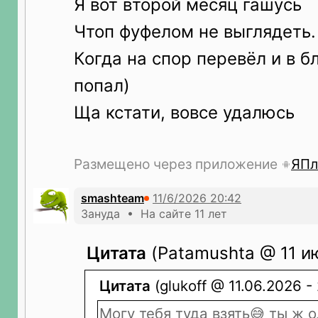
Я вот второй месяц гашусь
Чтоп фуфелом не выглядеть.
Когда на спор перевёл и в б
попал)
Ща кстати, вовсе удалюсь
Размещено через приложение
ЯПл
smashteam
Зануда • На сайте 11 лет
Цитата
(Patamushta @ 11 ию
Цитата
(glukoff @ 11.06.2026 -
Могу тебя туда взять😅 ты ж 