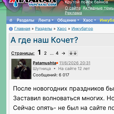
Крутой поиск баянов
О сайте
Активные тем
Реклама
Разделы
Лента
Общение
Хаос
Инкуб
Главная
»
Разделы
»
Хаос
»
Инкубатор
А где наш Кочет?
1
Страницы:
2
...
4
→
Patamushta
Шутница • На сайте 12 лет
Сообщений: 6 017
После новогодних праздников бы
Заставил волноваться многих. Но
Сейчас опять- не был на сайте п