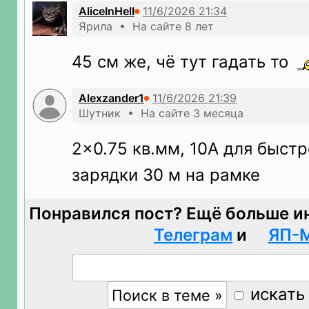
AliceInHell
Ярила • На сайте 8 лет
45 см же, чё тут гадать то
Alexzander1
Шутник • На сайте 3 месяца
2x0.75 кв.мм, 10A для быст
зарядки 30 м на рамке
Понравился пост? Ещё больше и
Телеграм
и
ЯП-
искать