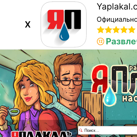
Yaplakal
Официально
X
Развле