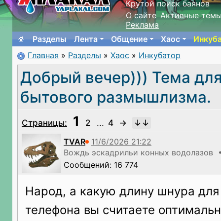
Крутой поиск баянов
О сайте
Активные тем
Реклама
Разделы
Лента
Общение
Хаос
Инкуб
Главная
»
Разделы
»
Хаос
»
Инкубатор
Добрый вечер))) Тема дл
бытового размышлизма.
1
Страницы:
2
...
4
→
TVAR
Вождь эскадрильи конных водолазов •
Сообщений: 16 774
Народ, а какую длину шнура для
телефона вы считаете оптимальн