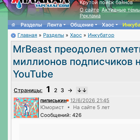
Крутой поиск баянов
О сайте
Активные тем
Реклама
Разделы
Лента
Общение
Хаос
Инкуб
Главная
»
Разделы
»
Хаос
»
Инкубатор
MrBeast преодолел отмет
миллионов подписчиков 
YouTube
1
Страницы:
2
3
→
пиписькин
Юморист • На сайте 5 лет
Сообщений: 426