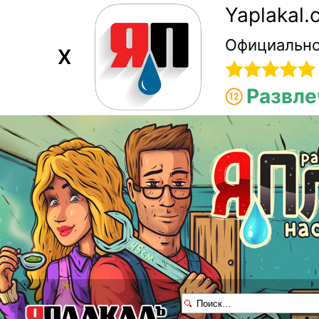
Yaplakal
Официально
X
Развле