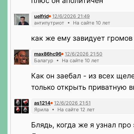
плюс он аполитичен
uelfrjd
антипутриот • На сайте 10 лет
как же ему завидует громов
max86hc96
Балагур • На сайте 10 лет
Как он заебал - из всех щеле
только открыть приватную вк
as1214
Ярила • На сайте 12 лет
Блядь, когда же я узнал про 