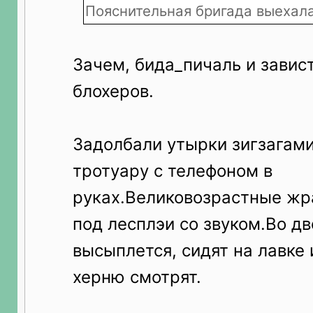
Пояснительная бригада выехал
Зачем, бида_пичаль и завис
блохеров.
Задолбали утырки зигзагами
тротуару с телефоном в
руках.Великовозрастные жра
под лесплэи со звуком.Во д
высыплется, сидят на лавке
херню смотрят.