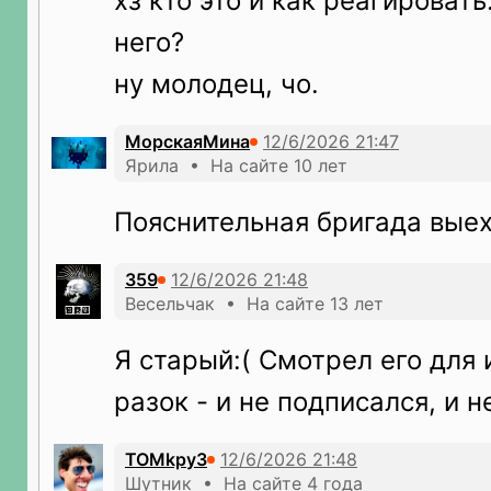
хз кто это и как реагировать
него?
ну молодец, чо.
МорскаяМина
Ярила • На сайте 10 лет
Пояснительная бригада вые
359
Весельчак • На сайте 13 лет
Я старый:( Смотрел его для
разок - и не подписался, и н
TOMkpy3
Шутник • На сайте 4 года