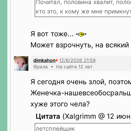
Почитал, половина хвалит, пол
кто это, к кому же мне примкну
Я вот тоже...
Может взрочнуть, на всякий
dimkahon
Ярила • На сайте 12 лет
Я сегодня очень злой, поэто
Женечка-нашевсеобосральщ
хуже этого чела?
Цитата
(Xalgrimm @ 12 июн 
летсплейщик