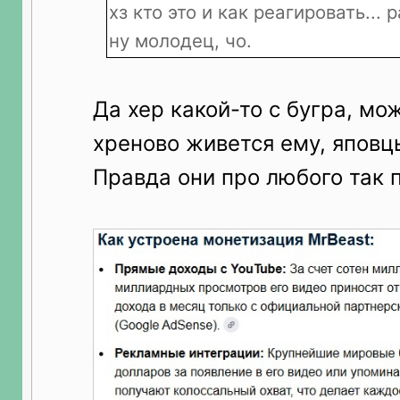
хз кто это и как реагировать... 
ну молодец, чо.
Да хер какой-то с бугра, мо
хреново живется ему, яповцы
Правда они про любого так 