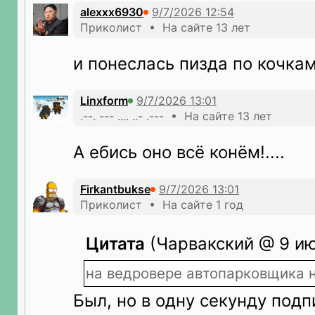
alexxx6930
Приколист • На сайте 13 лет
и понеслась пизда по кочка
Linxform
.--. --- .... ..- .--- • На сайте 13 лет
А ебись оно всё конём!....
Firkantbukse
Приколист • На сайте 1 год
Цитата
(Чарвакский @ 9 ию
на ведровере автопарковщика 
Был, но в одну секунду под