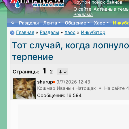
Крутой поиск баянов
О сайте
Активные тем
Реклама
Разделы
Лента
Общение
Хаос
Инкуб
Главная
»
Разделы
»
Хаос
»
Инкубатор
Тот случай, когда лопнул
терпение
1
Страницы:
2
shurup
Кошмар Иваныч Натощак • На сайте 4
Сообщений: 16 594