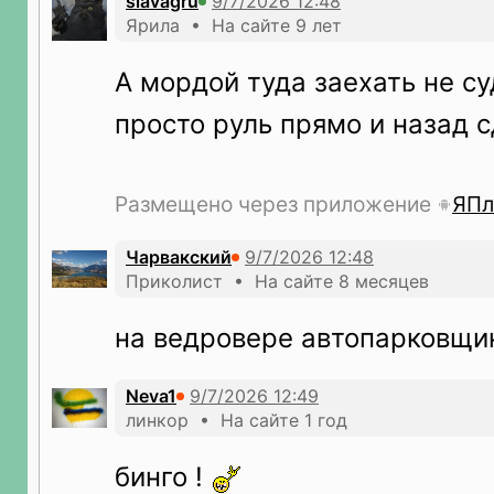
slavagru
Ярила • На сайте 9 лет
А мордой туда заехать не с
просто руль прямо и назад 
Размещено через приложение
ЯПл
Чарвакский
Приколист • На сайте 8 месяцев
на ведровере автопарковщи
Neva1
линкор • На сайте 1 год
бинго !