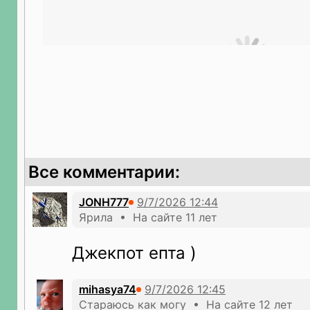
Все комментарии:
JONH777
Ярила • На сайте 11 лет
Джекпот епта )
mihasya74
Стараюсь как могу • На сайте 12 лет