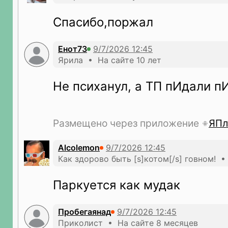
Спасибо,поржал
Енот73
Ярила • На сайте 10 лет
Не психанул, а ТП пИдали 
Размещено через приложение
ЯПл
Alcolemon
Как здорово быть [s]котом[/s] говном! •
Паркуется как мудак
Пробегаянад
Приколист • На сайте 8 месяцев