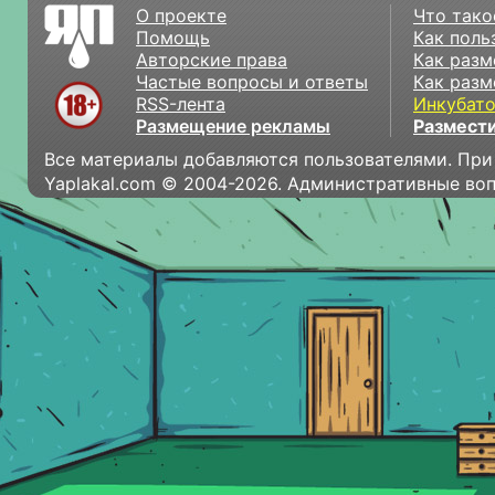
О проекте
Что тако
Помощь
Как поль
Авторские права
Как разм
Частые вопросы и ответы
Как разм
RSS-лента
Инкубат
Размещение рекламы
Размести
Все материалы добавляются пользователями. При
Yaplakal.com © 2004-2026. Административные во