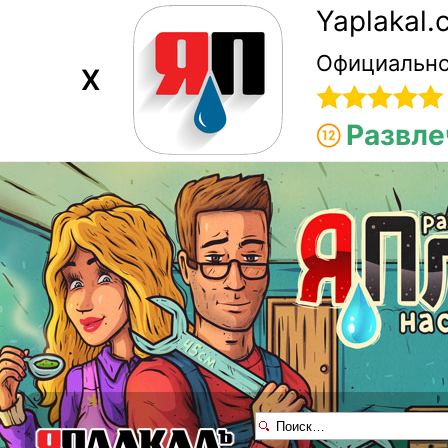
Yaplakal
Официально
X
Развле