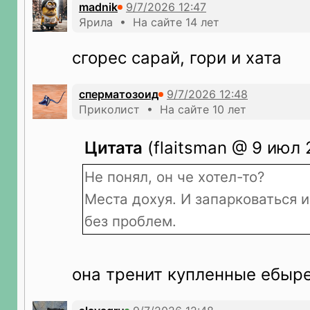
madnik
Ярила • На сайте 14 лет
сгорес сарай, гори и хата
сперматозоид
Приколист • На сайте 10 лет
Цитата
(flaitsman @ 9 июл 
Не понял, он че хотел-то?
Места дохуя. И запарковаться 
без проблем.
она тренит купленные ебыр