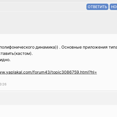
 полифонического динамика)) . Основные приложения тип
тавить(кастом).
идно.
www.yaplakal.com/forum43/topic3086759.html?hl=
3:26