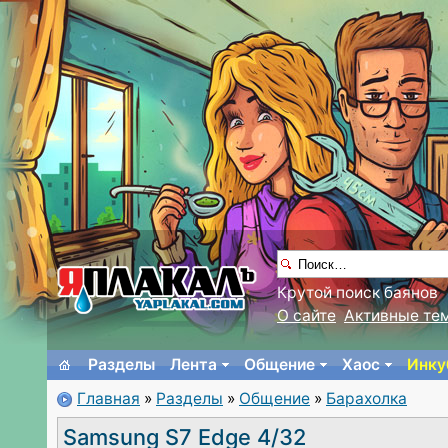
Крутой поиск баянов
О сайте
Активные те
Разделы
Лента
Общение
Хаос
Инку
Главная
»
Разделы
»
Общение
»
Барахолка
Samsung S7 Edge 4/32