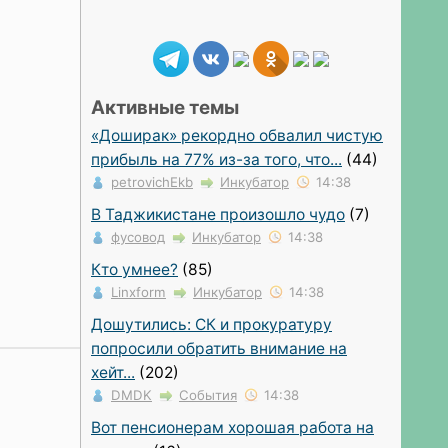
Активные темы
«Доширак» рекордно обвалил чистую
прибыль на 77% из-за того, что...
(44)
petrovichEkb
Инкубатор
14:38
В Таджикистане произошло чудо
(7)
фусовод
Инкубатор
14:38
Кто умнее?
(85)
Linxform
Инкубатор
14:38
Дошутились: СК и прокуратуру
попросили обратить внимание на
хейт...
(202)
DMDK
События
14:38
Вот пенсионерам хорошая работа на