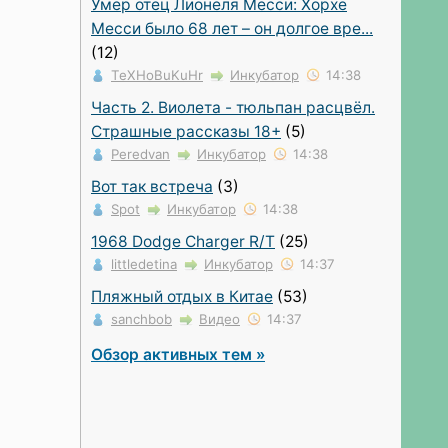
Умер отец Лионеля Месси: Хорхе
Месси было 68 лет – он долгое вре...
(12)
TeXHoBuKuHr
Инкубатор
14:38
Часть 2. Виолета - тюльпан расцвёл.
Страшные рассказы 18+
(5)
Peredvan
Инкубатор
14:38
Вот так встреча
(3)
Spot
Инкубатор
14:38
1968 Dodge Charger R/T
(25)
littledetina
Инкубатор
14:37
Пляжный отдых в Китае
(53)
sanchbob
Видео
14:37
Обзор активных тем »