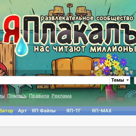
Темы
мы
Помощь
Правила
Реклама
батор
Арт
ЯП Файлы
ЯП-TГ
ЯП-MAX