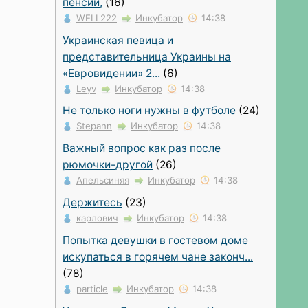
пенсии,
(16)
WELL222
Инкубатор
14:38
Украинская певица и
представительница Украины на
«Евровидении» 2...
(6)
Leyv
Инкубатор
14:38
Не только ноги нужны в футболе
(24)
Stepann
Инкубатор
14:38
Важный вопрос как раз после
рюмочки-другой
(26)
Апельсиняя
Инкубатор
14:38
Держитесь
(23)
карлович
Инкубатор
14:38
Попытка девушки в гостевом доме
искупаться в горячем чане законч...
(78)
particle
Инкубатор
14:38