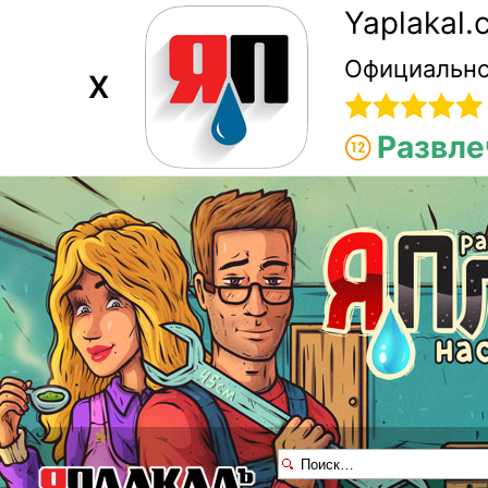
Yaplakal
Официально
X
Развле