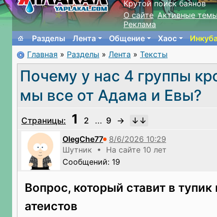
Крутой поиск баянов
О сайте
Активные тем
Реклама
Разделы
Лента
Общение
Хаос
Инкуб
Главная
»
Разделы
»
Лента
»
Тексты
Почему у нас 4 группы кр
мы все от Адама и Евы?
1
Страницы:
2
...
9
→
OlegChe77
Шутник • На сайте 10 лет
Сообщений: 19
Вопрос, который ставит в тупик
атеистов