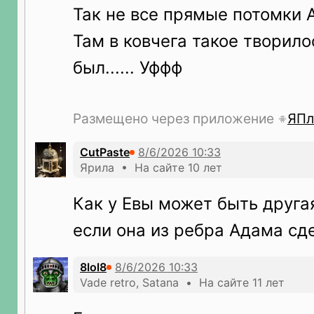
Так не все прямые потомки 
Там в ковчега такое творилос
был...... Уффф
Размещено через приложение
ЯПл
CutPaste
Ярила • На сайте 10 лет
Как у Евы может быть другая
если она из ребра Адама сд
8lol8
Vade retro, Satana • На сайте 11 лет