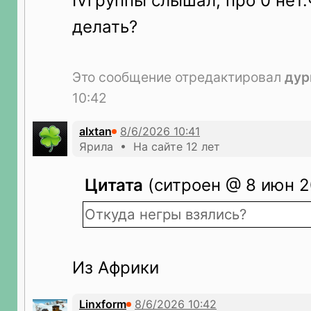
IVгруппы слышал, про 0 нет.
делать?
Это сообщение отредактировал
дур
10:42
alxtan
Ярила • На сайте 12 лет
Цитата
(ситроен @ 8 июн 20
Откуда негры взялись?
Из Африки
Linxform