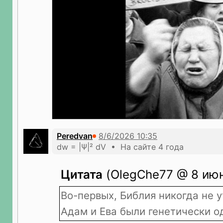
Peredvan
dw = |Ψ|² dV • На сайте 4 года
Цитата
(OlegChe77 @ 8 июн
Во-первых, Библия никогда не 
Адам и Ева были генетически о