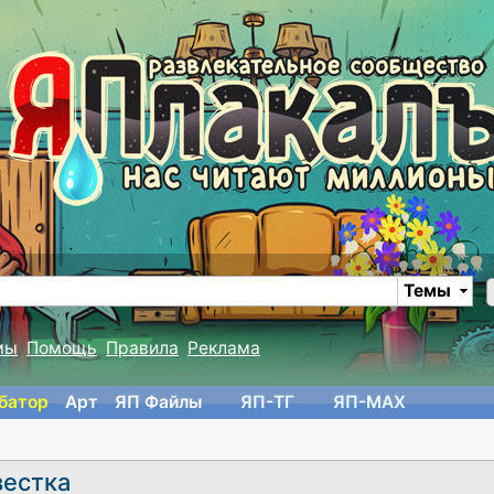
Темы
мы
Помощь
Правила
Реклама
батор
Арт
ЯП Файлы
ЯП-TГ
ЯП-MAX
вестка