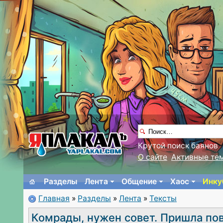
Крутой поиск баянов
О сайте
Активные те
Разделы
Лента
Общение
Хаос
Инку
Главная
»
Разделы
»
Лента
»
Тексты
Комрады, нужен совет. Пришла по