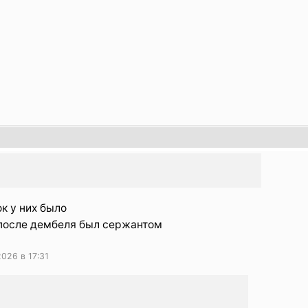
к у них было
 после дембеля был сержантом
026 в 17:31