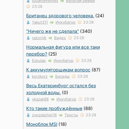
lulzandmemes
Весёлая рифма
23:28
Британец здорового человека.
(24)
Yakut311
Инкубатор
23:28
"Ничего же не сделала"
(340)
razornik
Видео
23:28
Нормальная фигура или все таки
перебор?
(25)
Eskulap
Инкубатор
23:28
К аккумуляторщикам вопрос
(87)
korzkorz
Беседы
23:28
Весь Екатеринбург остался без
холодной воды.
(0)
vkazak88
Инкубатор
23:28
Кто такие пробуждённые
(88)
zvezdachet16
Тексты
23:28
Моноблок MSI
(18)