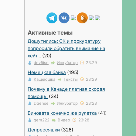
Активные темы
Дошутились: СК и прокуратуру
попросили обратить внимание на
хейт...
(20)
dev5ise
Инкубатор
23:29
Немецкая байка
(195)
Кащеюшка
Тексты
23:29
Почему в Канаде платная скорая
помощь.
(34)
DSense
Инкубатор
23:28
Виновата конечно же рулетка
(41)
gem222
Видео
23:28
Депрессяшки
(326)