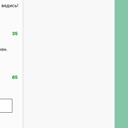
 ведись!
35
рен.
65