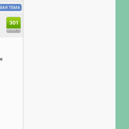
301
не