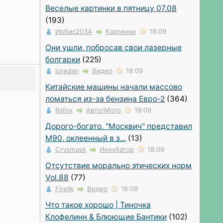
Веселые картинки в пятницу 07.08
(193)
Ирбис2034
Картинки
18:09
Они ушли, побросав свои лазерные
болгарки
(225)
loredan
Видео
18:09
Китайские машины начали массово
ломаться из-за бензина Евро-2
(364)
Rsfox
Авто/Мото
18:09
Дорого-богато. "Москвич" представил
М90, оклеенный в з...
(13)
Crysmask
Инкубатор
18:09
Отсутствие морально этических норм
Vol.88
(77)
Firelik
Видео
18:09
Что такое хорошо | Тиночка
Клофелинн & Блюющие Бантики
(102)