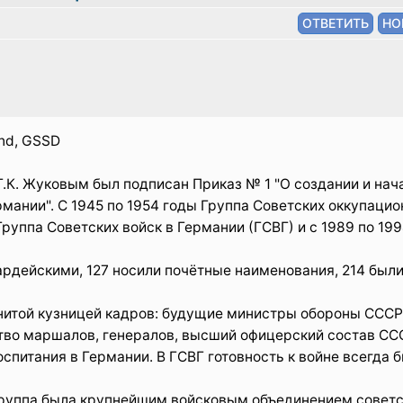
and, GSSD
.К. Жуковым был подписан Приказ № 1 "О создании и нач
мании". С 1945 по 1954 годы Группа Советских оккупаци
Группа Советских войск в Германии (ГСВГ) и с 1989 по 199
ардейскими, 127 носили почётные наименования, 214 был
нитой кузницей кадров: будущие министры обороны СССР
тво маршалов, генералов, высший офицерский состав СС
спитания в Германии. В ГСВГ готовность к войне всегда 
Группа была крупнейшим войсковым объединением советс