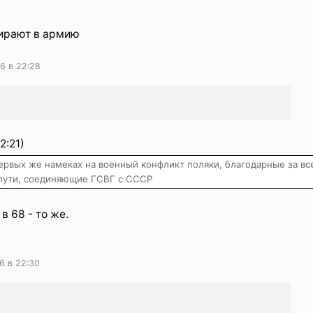
бирают в армию
6 в 22:28
2:21)
первых же намеках на военный конфликт поляки, благодарные за все
е пути, соединяющие ГСВГ с СССР
в 68 - то же.
6 в 22:30