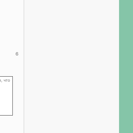
6
, что