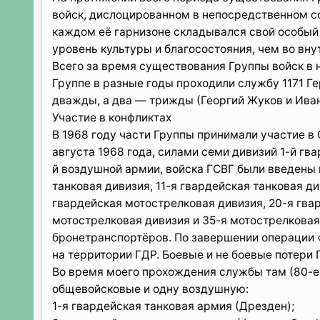
войск, дислоцированном в непосредственном с
каждом её гарнизоне складывался свой особый 
уровень культуры и благосостояния, чем во вну
Всего за время существования Группы войск в 
Группе в разные годы проходили службу 1171 Ге
дважды, а два — трижды (Георгий Жуков и Ива
Участие в конфликтах
В 1968 году части Группы принимали участие в 
августа 1968 года, силами семи дивизий 1-й гв
й воздушной армии, войска ГСВГ были введены 
танковая дивизия, 11-я гвардейская танковая д
гвардейская мотострелковая дивизия, 20-я гва
мотострелковая дивизия и 35-я мотострелковая
бронетранспортёров. По завершении операции 
на территории ГДР. Боевые и не боевые потери 
Во время моего прохождения службы там (80-е 
общевойсковые и одну воздушную:
1-я гвардейская танковая армия (Дрезден);