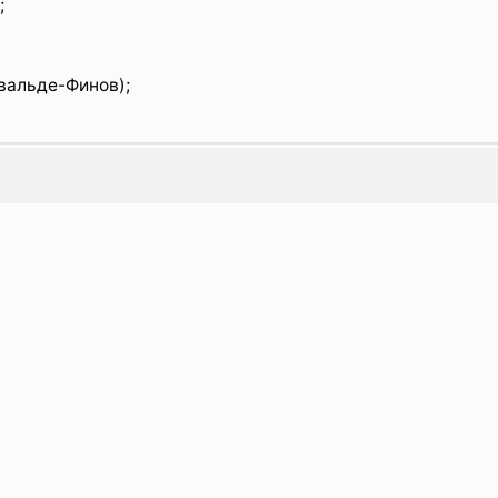
;
вальде-Финов);