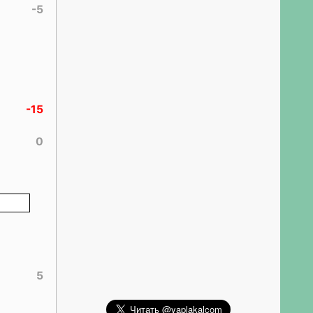
-5
-15
0
5