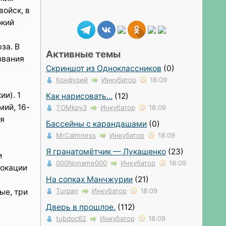
ойск, в
окий
за. В
Активные темы
звания
Скриншот из Одноклассников
(0)
Конфузий
Инкубатор
18:09
и). 1
Как нарисовать...
(12)
мий, 16-
TOMkpy3
Инкубатор
18:09
ая
Бассейны с карандашами
(0)
MrCalmness
Инкубатор
18:09
Я гранатомётчик — Лукашенко
(23)
и
000Noname000
Инкубатор
18:09
локации
На сопках Манчжурии
(21)
Turpan
Инкубатор
18:09
ые, три
Дверь в прошлое.
(112)
tubdoc62
Инкубатор
18:09