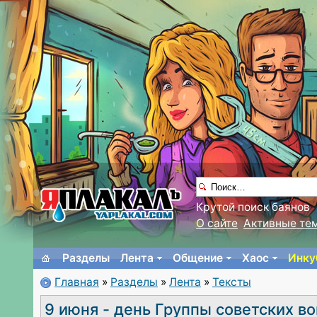
Крутой поиск баянов
О сайте
Активные те
Разделы
Лента
Общение
Хаос
Инку
Главная
»
Разделы
»
Лента
»
Тексты
9 июня - день Группы советских в