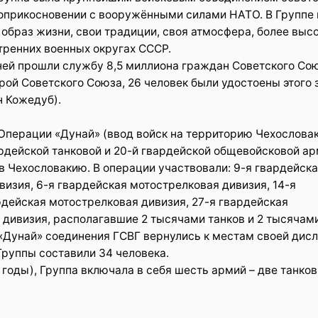
оприкосновении с вооружёнными силами НАТО. В Группе в
образ жизни, свои традиции, своя атмосфера, более выс
тренних военных округах СССР.
ней прошли службу 8,5 миллиона граждан Советского Сою
рой Советского Союза, 26 человек были удостоены этого 
н Кожедуб).
Операции «Дунай» (ввод войск на территорию Чехословаки
ардейской танковой и 20-й гвардейской общевойсковой ар
в Чехословакию. В операции участвовали: 9-я гвардейск
ивизия, 6-я гвардейская мотострелковая дивизия, 14-я
рдейская мотострелковая дивизия, 27-я гвардейская
 дивизия, располагавшие 2 тысячами танков и 2 тысячам
«Дунай» соединения ГСВГ вернулись к местам своей дис
Группы составили 34 человека.
годы), Группа включала в себя шесть армий – две танков