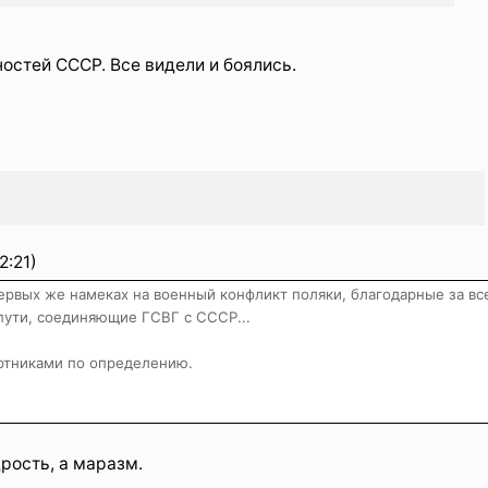
остей СССР. Все видели и боялись.
2:21)
первых же намеках на военный конфликт поляки, благодарные за все
 пути, соединяющие ГСВГ с СССР...
ртниками по определению.
рость, а маразм.