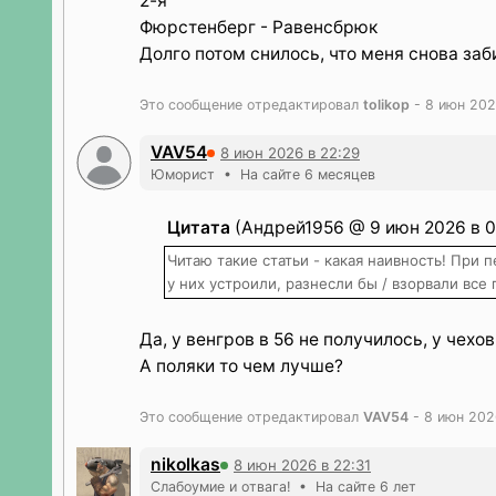
2-я
Фюрстенберг - Равенсбрюк
Долго потом снилось, что меня снова за
Это сообщение отредактировал
tolikop
- 8 июн 202
VAV54
8 июн 2026 в 22:29
Юморист • На сайте 6 месяцев
Цитата
(Андрей1956 @ 9 июн 2026 в 0
Читаю такие статьи - какая наивность! При 
у них устроили, разнесли бы / взорвали вс
Да, у венгров в 56 не получилось, у чехов 
А поляки то чем лучше?
Это сообщение отредактировал
VAV54
- 8 июн 202
nikolkas
8 июн 2026 в 22:31
Слабоумие и отвага! • На сайте 6 лет