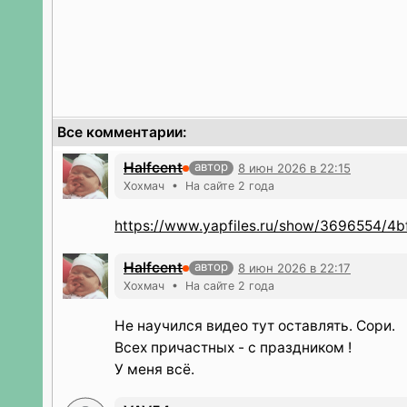
Все комментарии:
Halfcent
автор
8 июн 2026 в 22:15
Хохмач • На сайте 2 года
https://www.yapfiles.ru/show/3696554/4b
Halfcent
автор
8 июн 2026 в 22:17
Хохмач • На сайте 2 года
Не научился видео тут оставлять. Сори.
Всех причастных - с праздником !
У меня всё.