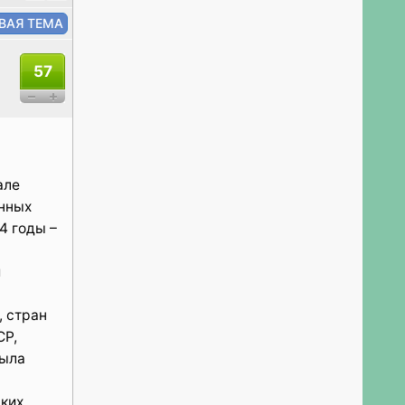
57
але
онных
4 годы –
и
, стран
СР,
была
ких