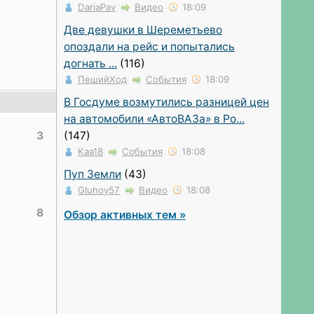
DariaPav
Видео
18:09
Две девушки в Шереметьево
опоздали на рейс и попытались
догнать ...
(116)
ПешийХод
События
18:09
В Госдуме возмутились разницей цен
на автомобили «АвтоВАЗа» в Ро...
(147)
3
Kaa18
События
18:08
Пуп Земли
(43)
Gluhoy57
Видео
18:08
8
Обзор активных тем »