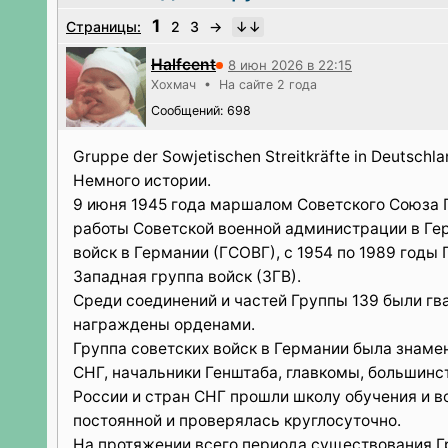
1
Страницы:
2
3
→
Halfcent
8 июн 2026 в 22:15
Хохмач • На сайте 2 года
Сообщений: 698
Gruppe der Sowjetischen Streitkräfte in Deutschl
Немного истории.
9 июня 1945 года маршалом Советского Союза Г
работы Советской военной администрации в Гер
войск в Германии (ГСОВГ), с 1954 по 1989 годы 
Западная группа войск (ЗГВ).
Среди соединений и частей Группы 139 были гв
награждены орденами.
Группа советских войск в Германии была знаме
СНГ, начальники Генштаба, главкомы, большинс
России и стран СНГ прошли школу обучения и во
постоянной и проверялась круглосуточно.
На протяжении всего периода существования 