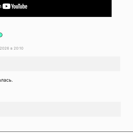
2026 в 20:10
алась.
)