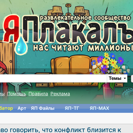
Темы
мы
Помощь
Правила
Реклама
батор
Арт
ЯП Файлы
ЯП-TГ
ЯП-MAX
во говорить, что конфликт близится к