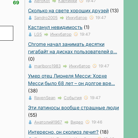
AeroKot
Картинки
19:47
69
Сколько на свете хороших друзей
(13)
Sandro2005
Инкубатор
19:47
Кастанул невидимость
(1)
LG5
Инкубатор
19:47
Chrome начал занимать десятки
гигабайт на дисках пользователей р...
(0)
marlboro1983
Инкубатор
19:47
Умер отец Лионеля Месси: Хорхе
Месси было 68 лет – он долгое вре...
(38)
RavenSean
События
19:47
Эти латиносы вообще страшные люди
(55)
Анатолий1967
Видео
19:46
Интересно, он сколиоз лечит?
(18)