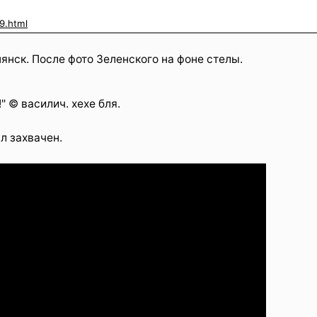
9.html
янск. После фото Зеленского на фоне стелы.
" © василич. хехе бля.
ыл захвачен.