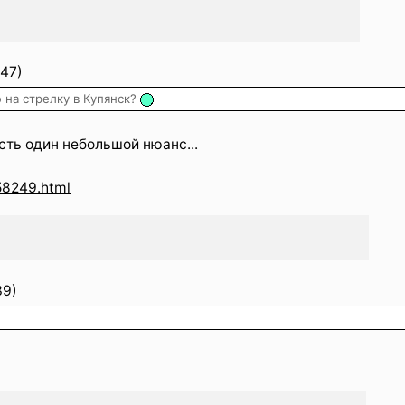
47)
 на стрелку в Купянск?
есть один небольшой нюанс...
58249.html
39)