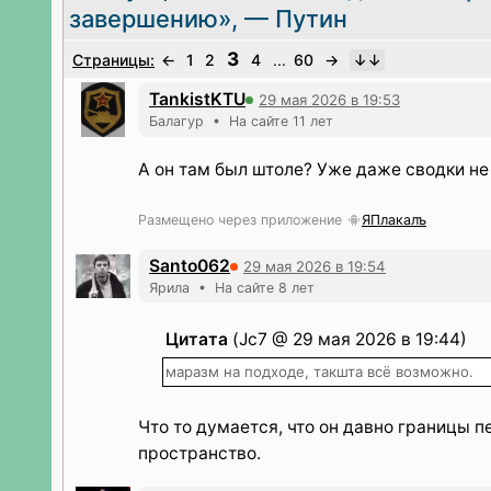
завершению», — Путин
3
Страницы:
←
1
2
4
...
60
→
TankistKTU
29 мая 2026 в 19:53
Балагур • На сайте 11 лет
А он там был штоле? Уже даже сводки не
Размещено через приложение
ЯПлакалъ
Santo062
29 мая 2026 в 19:54
Ярила • На сайте 8 лет
Цитата
(Jc7 @ 29 мая 2026 в 19:44)
маразм на подходе, такшта всё возможно.
Что то думается, что он давно границы 
пространство.