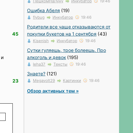
ПешкомНаЛуну
Инкубатор
19:46
Ошибка Абеля
(19)
flybug
Инкубатор
19:46
Родители все чаще отказываются от
покупки букетов на 1 сентября
(43)
45
Kisenish
Инкубатор
19:46
Сутки гуляешь, трое болеешь. Про
алкоголь и девок
(195)
 и
leha37
Тексты
19:46
Знаете?
(121)
Megavolt29
Картинки
19:46
23
Обзор активных тем »