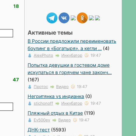
18
Активные темы
В России предложили переименовать
боулинг в «Богатыря», а кегли ...
(4)
AlexPhoto
Инкубатор
19:47
Попытка девушки в гостевом доме
искупаться в горячем чане законч...
(167)
47
Протос
Видео
19:47
Негритянка vs индианка
(0)
stichonoff
Инкубатор
19:47
Пляжный отдых в Китае
(119)
Ev500ev
Видео
19:47
ДНК-тест
(5593)