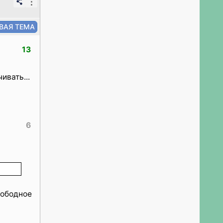
⋮
13
ивать...
6
вободное