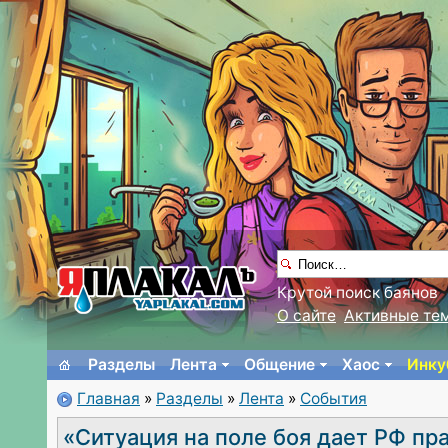
Крутой поиск баянов
О сайте
Активные те
Разделы
Лента
Общение
Хаос
Инку
Главная
»
Разделы
»
Лента
»
События
«Ситуация на поле боя дает РФ пра