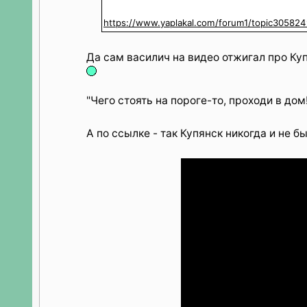
https://www.yaplakal.com/forum1/topic305824
Да сам василич на видео отжигал про Куп
"Чего стоять на пороге-то, проходи в дом!
А по ссылке - так Купянск никогда и не б