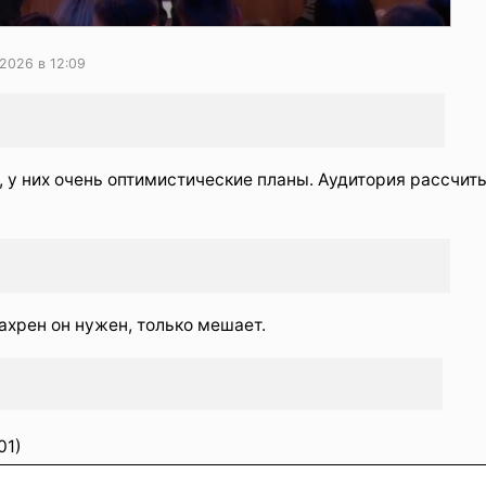
2026 в 12:09
 у них очень оптимистические планы. Аудитория рассчит
хрен он нужен, только мешает.
01)