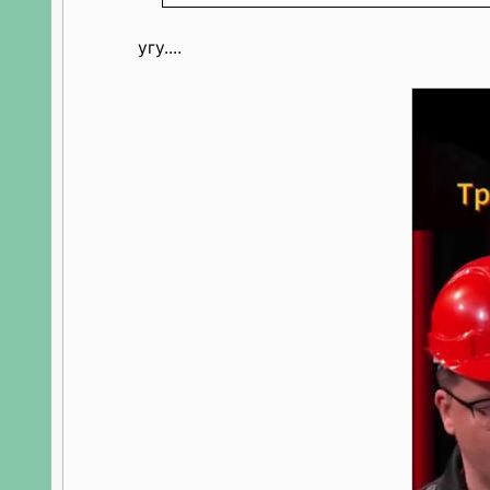
угу....