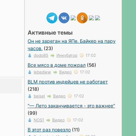
Активные темы
Он не зареган на ЯПе. Байкер на пару
часов.
(23)
dodo85
Инкубатор
17:02
Все мясо в доме пожрал
(56)
lebedww
Видео
17:02
BLM против индейцев не работает
(218)
beisel
Видео
17:02
"— Лето заканчивается - это важнее"
(99)
NOS1
Видео
17:02
В этот раз повезло
(11)