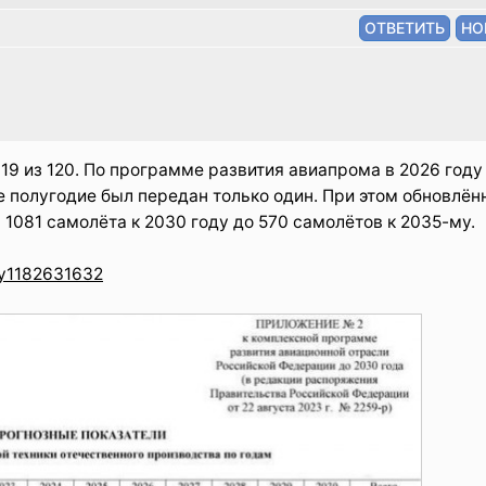
119 из 120. По программе развития авиапрома в 2026 год
е полугодие был передан только один. При этом обновлён
1081 самолёта к 2030 году до 570 самолётов к 2035-му.
0zy1182631632