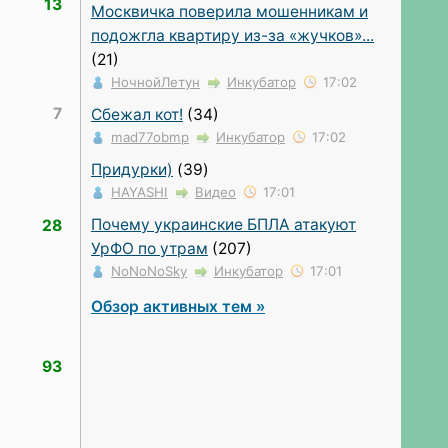
13
Москвичка поверила мошенникам и
подожгла квартиру из-за «жучков»...
(21)
НочнойЛетун
Инкубатор
17:02
7
Сбежал кот!
(34)
mad77obmp
Инкубатор
17:02
Придурки)
(39)
HAYASHI
Видео
17:01
Почему украинские БПЛА атакуют
28
УрФО по утрам
(207)
NoNoNoSky
Инкубатор
17:01
Обзор активных тем »
93