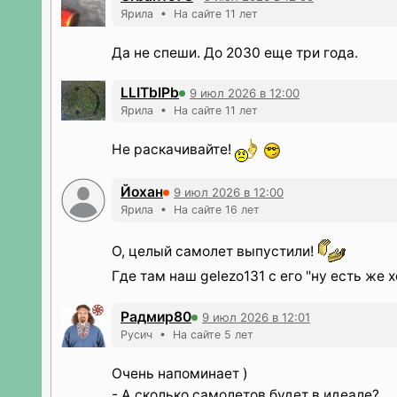
Ярила • На сайте 11 лет
Да не спеши. До 2030 еще три года.
LLITbIPb
9 июл 2026 в 12:00
Ярила • На сайте 11 лет
Не раскачивайте!
Йохан
9 июл 2026 в 12:00
Ярила • На сайте 16 лет
О, целый самолет выпустили!
Где там наш gelezo131 с его "ну есть же х
Радмир80
9 июл 2026 в 12:01
Русич • На сайте 5 лет
Очень напоминает )
- А сколько самолетов будет в идеале?