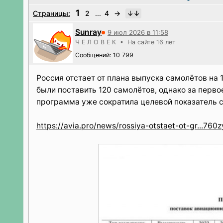
1
Страницы:
2
...
4
→
Sunray
9 июл 2026 в 11:58
Ч Е Л О В Е К • На сайте 16 лет
Сообщений: 10 799
Россия отстает от плана выпуска самолётов на 
были поставить 120 самолётов, однако за перво
программа уже сократила целевой показатель с 
https://avia.pro/news/rossiya-otstaet-ot-gr...76