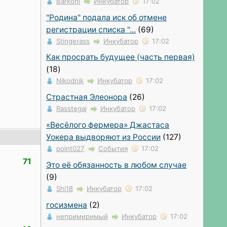
Barkoni
Инкубатор
17:02
"Родина" подала иск об отмене
регистрации списка "...
(69)
Stingerass
Инкубатор
17:02
Как просрать будущее (часть первая)
(18)
Nikodnik
Инкубатор
17:02
Страстная Элеонора
(26)
Rasstegaj
Инкубатор
17:02
«Весёлого фермера» Джастаса
Уокера выдворяют из России
(127)
point027
События
17:02
71
Это её обязанность в любом случае
(9)
Shi18
Инкубатор
17:02
госизмена
(2)
непримиримый
Инкубатор
17:02