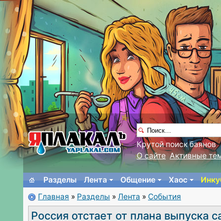
Крутой поиск баянов
О сайте
Активные те
Разделы
Лента
Общение
Хаос
Инку
Главная
»
Разделы
»
Лента
»
События
Россия отстает от плана выпуска 