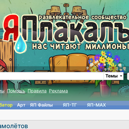
Темы
мы
Помощь
Правила
Реклама
батор
Арт
ЯП Файлы
ЯП-TГ
ЯП-MAX
самолётов