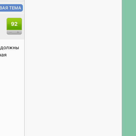
92
у должны
ная