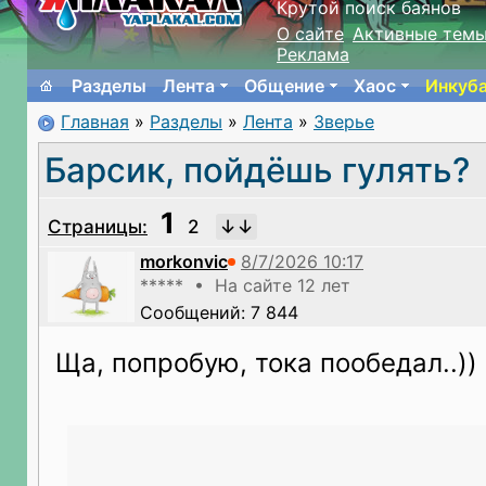
Крутой поиск баянов
О сайте
Активные тем
Реклама
Разделы
Лента
Общение
Хаос
Инкуб
Главная
»
Разделы
»
Лента
»
Зверье
Барсик, пойдёшь гулять?
1
Страницы:
2
morkonvic
***** • На сайте 12 лет
Сообщений: 7 844
Ща, попробую, тока пообедал..))