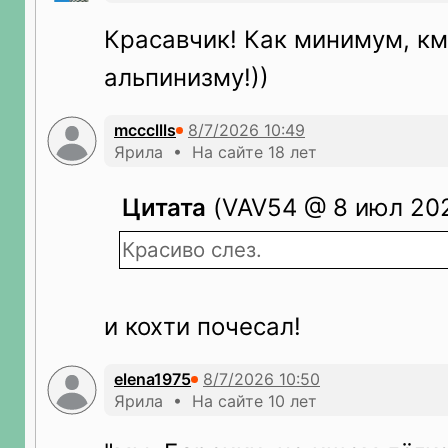
Красавчик! Как минимум, км
альпинизму!))
mcccllls
Ярила • На сайте 18 лет
Цитата
(VAV54 @ 8 июл 202
Красиво слез.
и кохти почесал!
elena1975
Ярила • На сайте 10 лет