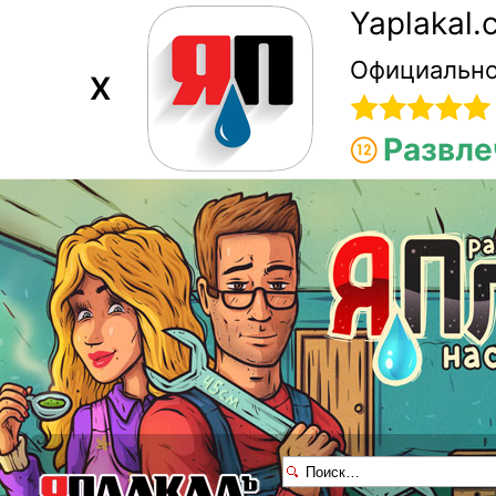
Yaplakal
Официально
X
Развле