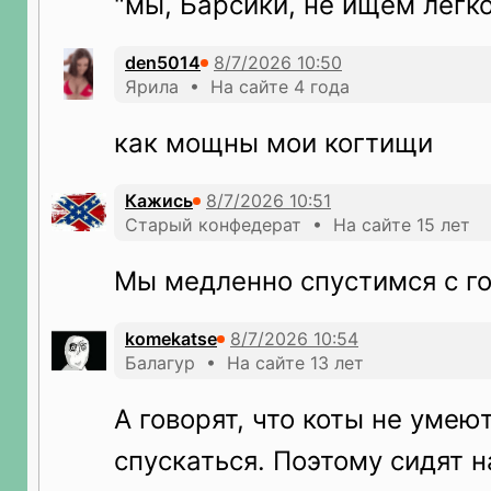
"мы, Барсики, не ищем лёгко
den5014
Ярила • На сайте 4 года
как мощны мои когтищи
Кажись
Старый конфедерат • На сайте 15 лет
Мы медленно спустимся с го
komekatse
Балагур • На сайте 13 лет
А говорят, что коты не умею
спускаться. Поэтому сидят н