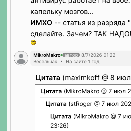
антивирус работает на вэбе.
капельку мозгов...
ИМХО
-- статья из разряда 
сделайте. Зачем? ТАК НАДО!
MikroMakro
автор
Весельчак • На сайте 1 год
Цитата
(maximkoff @ 8 июл 
Цитата
(MikroMakro @ 7 июл 2
Цитата
(stRoger @ 7 июл 202
Цитата
(MikroMakro @ 7 ию
23:26)