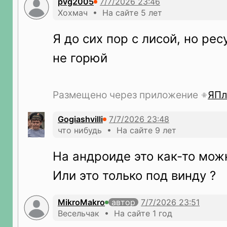
pvg2005
Хохмач • На сайте 5 лет
Я до сих пор с лисой, но ре
не горюй
Размещено через приложение
ЯПл
Gogiashvilli
что нибудь • На сайте 9 лет
На андроиде это как-то мож
Или это только под винду ?
MikroMakro
автор
Весельчак • На сайте 1 год