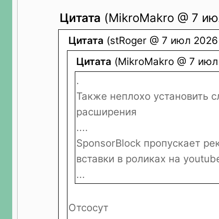
Цитата
(MikroMakro @ 7 ию
Цитата
(stRoger @ 7 июл 2026 
Цитата
(MikroMakro @ 7 июл 
.
Также неплохо установить 
расширения
....
SponsorBlock пропускает р
вставки в роликах на youtub
...
Отсосут