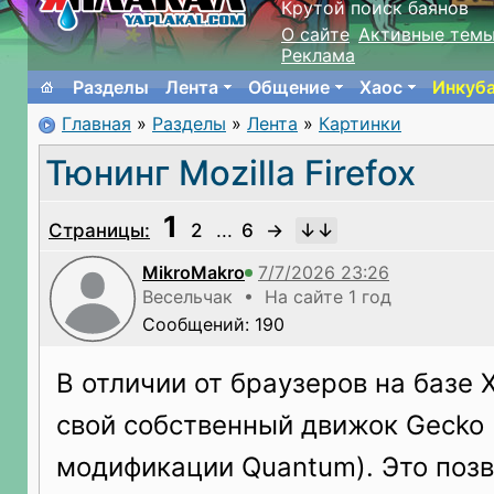
Крутой поиск баянов
О сайте
Активные тем
Реклама
Разделы
Лента
Общение
Хаос
Инкуб
Главная
»
Разделы
»
Лента
»
Картинки
Тюнинг Mozilla Firefox
1
Страницы:
2
...
6
→
MikroMakro
Весельчак • На сайте 1 год
Сообщений: 190
В отличии от браузеров на базе 
свой собственный движок Gecko 
модификации Quantum). Это позв