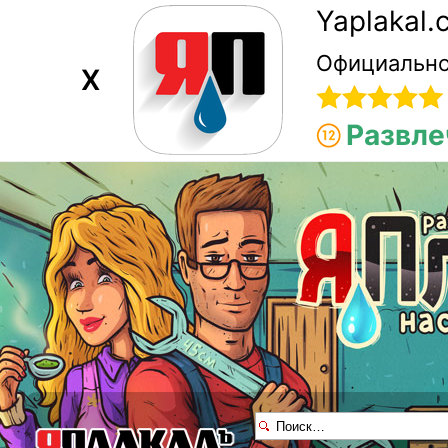
Yaplakal
Официально
X
Развле