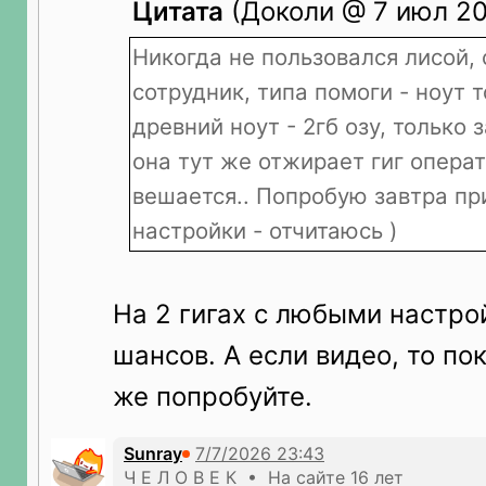
Цитата
(Доколи @ 7 июл 20
Никогда не пользовался лисой,
сотрудник, типа помоги - ноут т
древний ноут - 2гб озу, только 
она тут же отжирает гиг операт
вешается.. Попробую завтра пр
настройки - отчитаюсь )
На 2 гигах с любыми настро
шансов. А если видео, то по
же попробуйте.
Sunray
Ч Е Л О В Е К • На сайте 16 лет