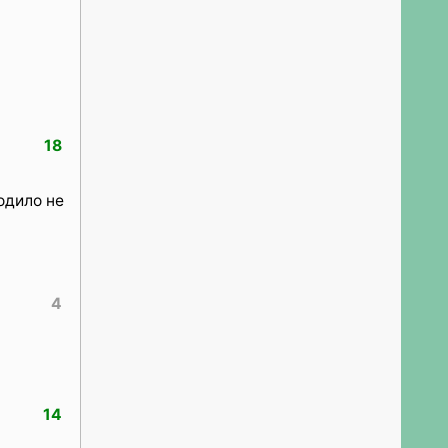
18
одило не
4
14