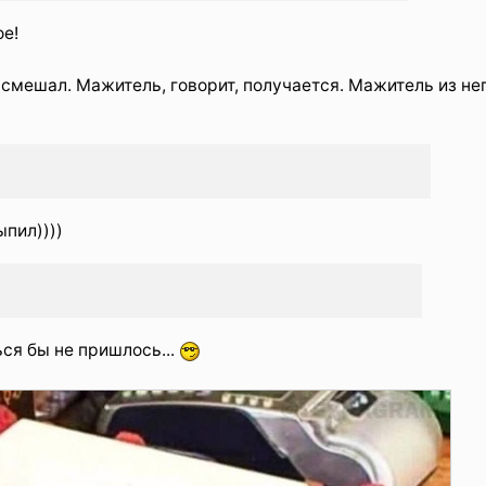
ое!
смешал. Мажитель, говорит, получается. Мажитель из не
ыпил))))
ся бы не пришлось...