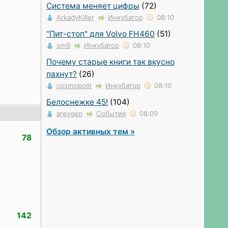
Система меняет цифры
(72)
ArkadyKiller
Инкубатор
08:10
"Пит-стоп" для Volvo FH460
(51)
sm9
Инкубатор
08:10
Почему старые книги так вкусно
пахнут?
(26)
cosmopolit
Инкубатор
08:10
Белоснежке 45!
(104)
arevgen
События
08:09
Обзор активных тем »
78
142