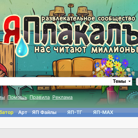
Темы
мы
Помощь
Правила
Реклама
батор
Арт
ЯП Файлы
ЯП-TГ
ЯП-MAX