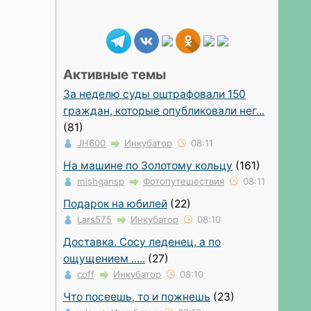
Активные темы
За неделю суды оштрафовали 150
граждан, которые опубликовали нег...
(81)
JH600
Инкубатор
08:11
На машине по Золотому кольцу
(161)
mishgansp
Фотопутешествия
08:11
Подарок на юбилей
(22)
Lars575
Инкубатор
08:10
Доставка. Сосу леденец, а по
ощущением .....
(27)
coff
Инкубатор
08:10
Что посеешь, то и пожнешь
(23)