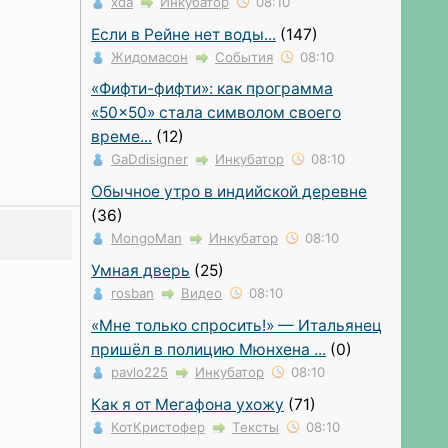
xda
Инкубатор
08:10
Если в Рейне нет воды...
(147)
Жидомасон
События
08:10
«Фифти-фифти»: как программа
«50×50» стала символом своего
време...
(12)
GaDdisigner
Инкубатор
08:10
Обычное утро в индийской деревне
(36)
MongoMan
Инкубатор
08:10
Умная дверь
(25)
rosban
Видео
08:10
«Мне только спросить!» — Итальянец
пришёл в полицию Мюнхена ...
(0)
pavlo225
Инкубатор
08:10
Как я от Мегафона ухожу
(71)
КотКристофер
Тексты
08:10