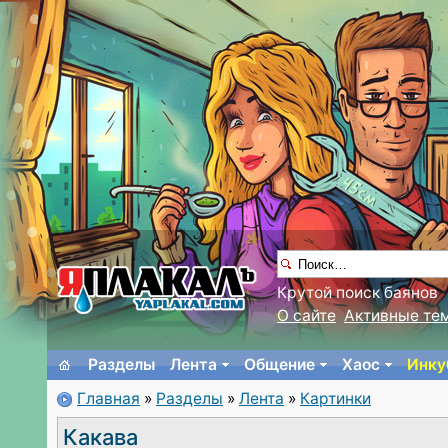
Крутой поиск баянов
О сайте
Активные те
Разделы
Лента
Общение
Хаос
Инку
Главная
»
Разделы
»
Лента
»
Картинки
Какава⁠⁠