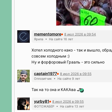
mementomore
8 июл 2026 в 09:54
Ярила • На сайте 16 лет
Хотел холодного како - так и вышло, обр
совсем холодным :)
Ну и форфоровый Грааль - это сильно
captain1977
8 июл 2026 в 09:55
Оппозитчик • На сайте 9 лет
Так на то она и КАКАва
yurby81
8 июл 2026 в 09:55
ФОТОЖАБЕР • На сайте 13 лет