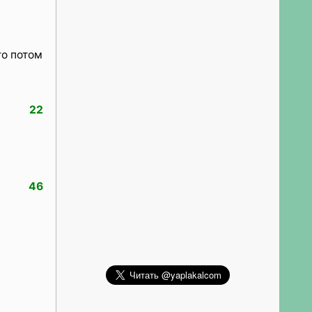
го потом
22
46