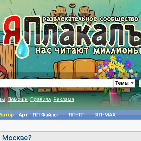
Темы
мы
Помощь
Правила
Реклама
батор
Арт
ЯП Файлы
ЯП-TГ
ЯП-MAX
в Москве?