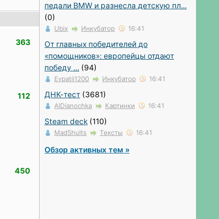
педали BMW и разнесла детскую пл...
(0)
Ubix
Инкубатор
16:41
363
От главных победителей до
«помощников»: европейцы отдают
победу ...
(94)
Evpatii1200
Инкубатор
16:41
ДНК-тест
(3681)
112
AlDianochka
Картинки
16:41
Steam deck
(110)
MadShults
Тексты
16:41
Обзор активных тем »
450