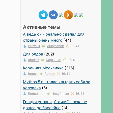
Активные темы
А ведь он - реально сделал для
страны очень много
(44)
Buzzkill
Инкубатор
16:41
Для олдов
(202)
opoffis
Картинки
16:41
Коренная Москвичка
(316)
heuss
Видео
16:41
Mythos 5 пыталась выдать себя за
человека
(5)
Redsoldier
Инкубатор
16:41
Грация уровня „богиня“… пока не
дошла до бассейна
(14)