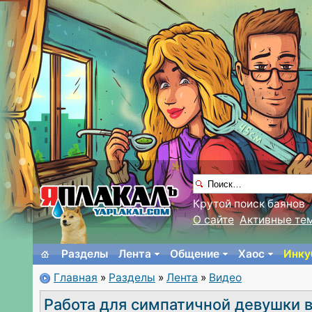
Крутой поиск баянов
О сайте
Активные те
Разделы
Лента
Общение
Хаос
Инку
Главная
»
Разделы
»
Лента
»
Видео
Работа для симпатичной девушки 