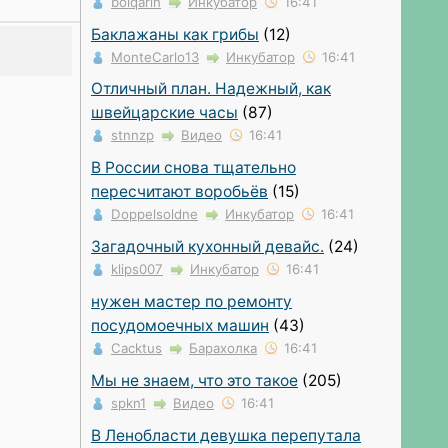
bolqarin
Инкубатор
16:41
Баклажаны как грибы
(12)
MonteCarlo13
Инкубатор
16:41
Отличный план. Надежный, как
швейцарские часы
(87)
stnnzp
Видео
16:41
В России снова тщательно
пересчитают воробьёв
(15)
Doppelsoldne
Инкубатор
16:41
Загадочный кухонный девайс.
(24)
klips007
Инкубатор
16:41
нужен мастер по ремонту
посудомоечных машин
(43)
Cacktus
Барахолка
16:41
Мы не знаем, что это такое
(205)
spkn1
Видео
16:41
В Ленобласти девушка перепутала