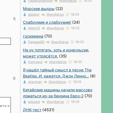
ПиратыНиндзя
Инкубатор
18:05
Морские выдры
(22)
skiobor
Инкубатор
18:05
5
Слабоумие и слабоумие!
(24)
AlienVS
Инкубатор
18:05
госизмена
(70)
Радмир80
Инкубатор
18:05
Не ну потягать, хоть и конвульсии,
может утрясётся.
(35)
mimowol
Инкубатор
18:05
Я нашёл тайный смысл в песне The
Beatles. И, кажется, Джон Ленно...
(8)
0
sherman
Инкубатор
18:05
Китайские машины начали массово
ломаться из-за бензина Евро-2
(70)
pticeed
Инкубатор
18:05
агги и
ДНК-тест
(4531)