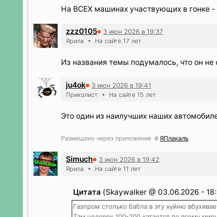
На ВСЕХ машинах участвующих в гонке - 
zzz0105
3 июн 2026 в 19:37
Ярила • На сайте 17 лет
Из названия темы подумалось, что он не 
ju4ok
3 июн 2026 в 19:41
Приколист • На сайте 15 лет
Это один из наилучших наших автомобиле
Размещено через приложение
ЯПлакалъ
Simuch
3 июн 2026 в 19:42
Ярила • На сайте 11 лет
Цитата
(Skaywalker @ 03.06.2026 - 18:
Газпром столько бабла в эту хуйню вбухивае
Там человек 100-200 катается по всему миру