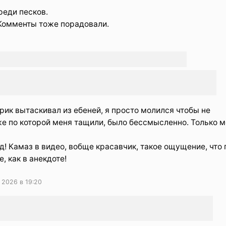
реди песков.
Комменты тоже порадовали.
трик вытаскивал из ебеней, я просто молился чтобы не
же по которой меня тащили, было бессмысленно. Только м
од! Камаз в видео, вобще красавчик, такое ощущение, что 
е, как в анекдоте!
 2026 в 19:20