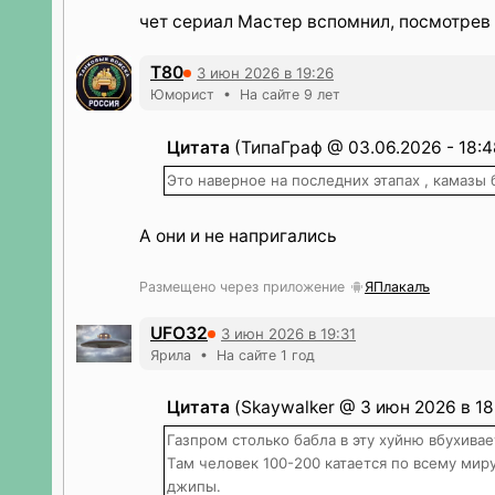
чет сериал Мастер вспомнил, посмотрев
T80
3 июн 2026 в 19:26
Юморист • На сайте 9 лет
Цитата
(ТипаГраф @ 03.06.2026 - 18:4
Это наверное на последних этапах , камазы 
А они и не напригались
Размещено через приложение
ЯПлакалъ
UFO32
3 июн 2026 в 19:31
Ярила • На сайте 1 год
Цитата
(Skaywalker @ 3 июн 2026 в 18
Газпром столько бабла в эту хуйню вбухивае
Там человек 100-200 катается по всему миру
джипы.