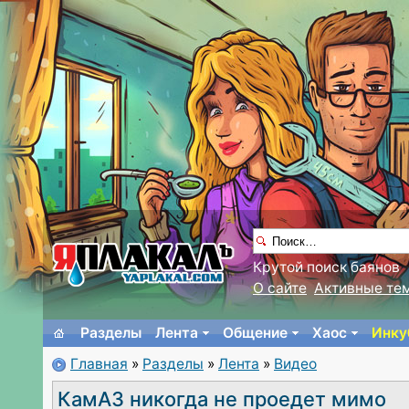
Крутой поиск баянов
О сайте
Активные те
Разделы
Лента
Общение
Хаос
Инку
Главная
»
Разделы
»
Лента
»
Видео
КамАЗ никогда не проедет мимо