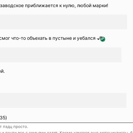
заводское приближается к нулю, любой марки!
смог что-то объехать в пустыне и уебался
й.
35)
т пздц просто.
 и почти все с семьями ездят. Кроме камазов еще мотоциклисты, б