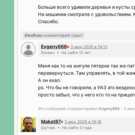
Больше всего удивили деревья и кусты с
На машинки смотрела с удовольствием. 
Спасибо.
AlexRuss
комментарий скрыт
Evgeny666
3 июн 2026 в 19:13
Хохмач • На сайте 15 лет
Меня как то на жигуле пятерке так же па
перевернуться. Там управлять, в той жи
А он ехал.
ps. Что бы не говорили, а УАЗ это вездех
просто забыл, что у него кто то на прицеп
Это сообщение отредактировал
Evgeny666
- 3 июн
Maket87
3 июн 2026 в 19:18
Шутник • На сайте 3 года