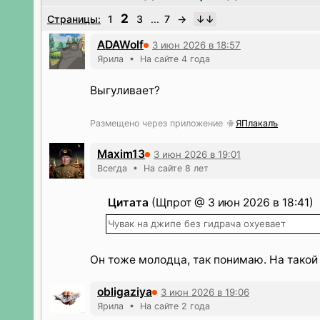
2
Страницы:
1
3
...
7
→
ADAWolf
3 июн 2026 в 18:57
Ярила • На сайте 4 года
Выгуливает?
Размещено через приложение
ЯПлакалъ
Maxim13
3 июн 2026 в 19:01
Всегда • На сайте 8 лет
Цитата
(Щпрот @ 3 июн 2026 в 18:41)
Чувак на джипе без гидрача охуевает
Он тоже молодца, так понимаю. На такой 
obligaziya
3 июн 2026 в 19:06
Ярила • На сайте 2 года