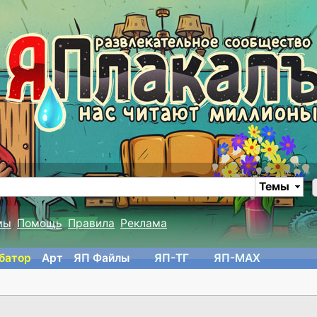
Темы
мы
Помощь
Правила
Реклама
батор
Арт
ЯП Файлы
ЯП-TГ
ЯП-MAX