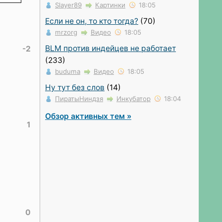
Slayer89
Картинки
18:05
Если не он, то кто тогда?
(70)
mrzorg
Видео
18:05
BLM против индейцев не работает
-2
(233)
buduma
Видео
18:05
Ну тут без слов
(14)
ПиратыНиндзя
Инкубатор
18:04
Обзор активных тем »
1
0