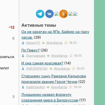
Активные темы
-12
Он не зареган на ЯПе. Байкер на пару
часов.
(29)
6
Alexey111
Инкубатор
18:05
По Пивку?
(26)
Докторишка
Инкубатор
18:05
олиться.
И она самая красивая?
(14)
пилот
ДИХЛОРЭТАН
Инкубатор
18:05
Старшему сыну Рамзана Кадырова
присвоили звание Героя Чечни
(22)
tigdimskykot
Инкубатор
18:05
Лукашенко назвал формулу
3
сохранения мира в Белоруссии
(17)