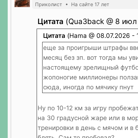
Приколист • На сайте 17 лет
Цитата
(Qua3back @ 8 июл 
Цитата
(Hama @ 08.07.2026 - 1
еще за проигрыши штрафы вве
месяц без зп. вот тогда мы ув
настоящему зрелищный футбол
жопоногие миллионеры полза
сюда, иногда по мячику пнут
Ну по 10-12 км за игру пробеж
на 30 градусной жаре или в мор
тренировки в день с мячом и в
блять. Сам то пробовал?