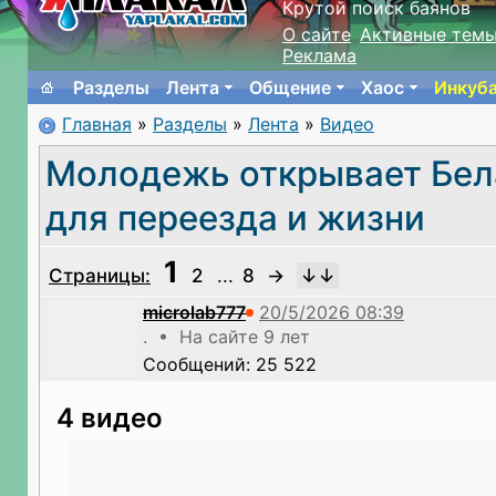
Крутой поиск баянов
О сайте
Активные тем
Реклама
Разделы
Лента
Общение
Хаос
Инкуб
Главная
»
Разделы
»
Лента
»
Видео
Молодежь открывает Бел
для переезда и жизни
1
Страницы:
2
...
8
→
microlab777
. • На сайте 9 лет
Сообщений: 25 522
4 видео