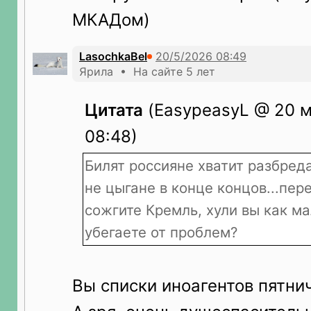
МКАДом)
LasochkaBel
Ярила • На сайте 5 лет
Цитата
(EasypeasyL @ 20 м
08:48)
Билят россияне хватит разбред
не цыгане в конце концов...пер
сожгите Кремль, хули вы как м
убегаете от проблем?
Вы списки иноагентов пятни