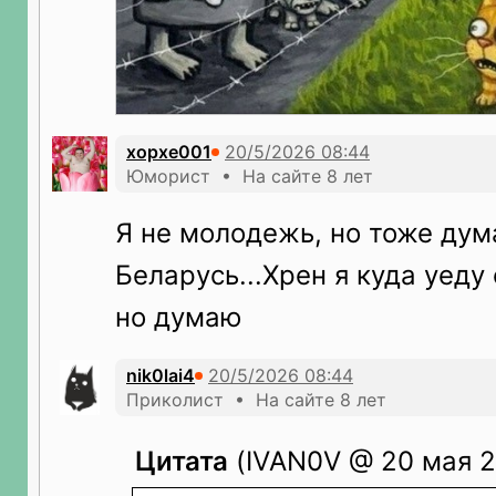
xopxe001
Юморист • На сайте 8 лет
Я не молодежь, но тоже дум
Беларусь...Хрен я куда уеду
но думаю
nik0lai4
Приколист • На сайте 8 лет
Цитата
(IVAN0V @ 20 мая 2