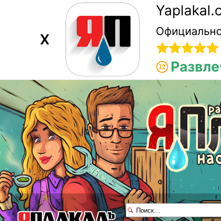
Yaplakal
Официально
X
Развле