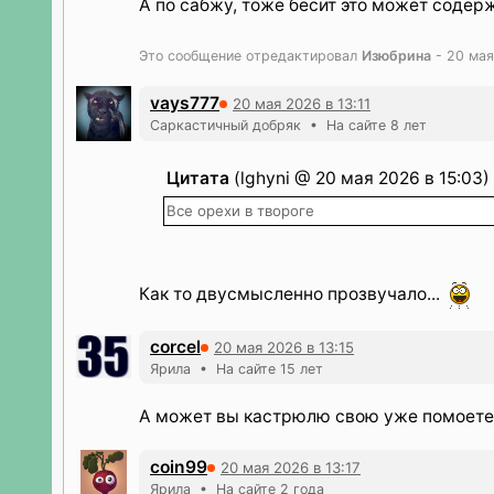
А по сабжу, тоже бесит это может содерж
Это сообщение отредактировал
Изюбрина
- 20 мая
vays777
20 мая 2026 в 13:11
Саркастичный добряк • На сайте 8 лет
Цитата
(lghyni @ 20 мая 2026 в 15:03)
Все орехи в твороге
Как то двусмысленно прозвучало...
corcel
20 мая 2026 в 13:15
Ярила • На сайте 15 лет
А может вы кастрюлю свою уже помоете
coin99
20 мая 2026 в 13:17
Ярила • На сайте 2 года