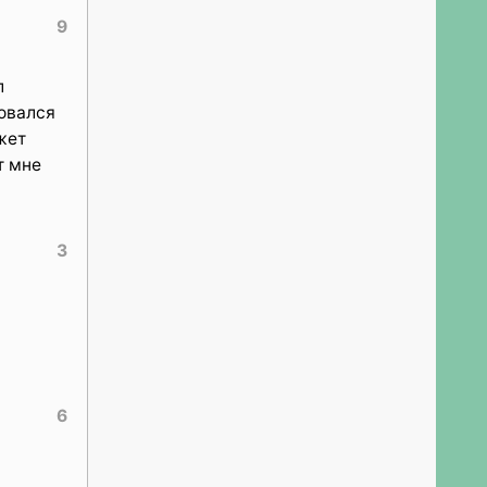
9
л
вовался
жет
т мне
3
6