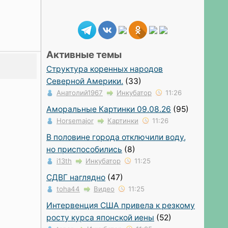
Активные темы
Структура коренных народов
Северной Америки.
(33)
Анатолий1967
Инкубатор
11:26
Аморальные Картинки 09.08.26
(95)
Horsemajor
Картинки
11:26
В половине города отключили воду,
но приспособились
(8)
i13th
Инкубатор
11:25
СДВГ наглядно
(47)
toha44
Видео
11:25
Интервенция США привела к резкому
росту курса японской иены
(52)