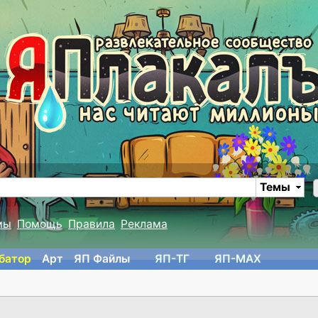
Темы
мы
Помощь
Правила
Реклама
батор
Арт
ЯП Файлы
ЯП-TГ
ЯП-MAX