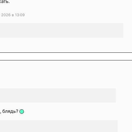
ать.
 2026 в 13:09
, блядь?