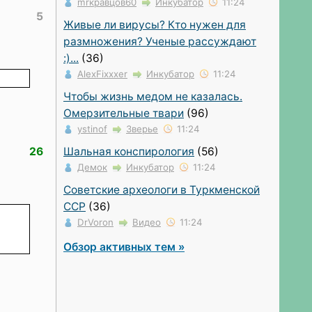
mrкравцов60
Инкубатор
11:24
5
Живые ли вирусы? Кто нужен для
размножения? Ученые рассуждают
:)...
(36)
AlexFixxxer
Инкубатор
11:24
Чтобы жизнь медом не казалась.
Омерзительные твари
(96)
ystinof
Зверье
11:24
Шальная конспирология
(56)
26
Демок
Инкубатор
11:24
Советские археологи в Туркменской
ССР
(36)
DrVoron
Видео
11:24
Обзор активных тем »