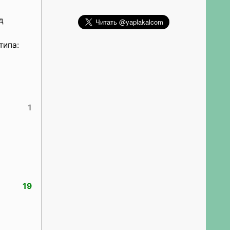
д
типа:
1
19