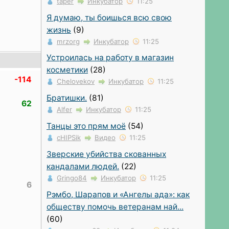
taper
Инкубатор
11:25
Я думаю, ты боишься всю свою
жизнь
(9)
mrzorg
Инкубатор
11:25
Устроилась на работу в магазин
косметики
(28)
-114
Chelovekov
Инкубатор
11:25
Братишки.
(81)
62
Alfer
Инкубатор
11:25
Танцы это прям моё
(54)
cHIPSik
Видео
11:25
Зверские убийства скованных
кандалами людей.
(22)
Gringo84
Инкубатор
11:25
6
Рэмбо, Шарапов и «Ангелы ада»: как
обществу помочь ветеранам най...
(60)