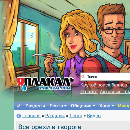
Крутой поиск баянов
О сайте
Активные те
Разделы
Лента
Общение
Хаос
Инку
Главная
»
Разделы
»
Лента
»
Видео
Все орехи в твороге