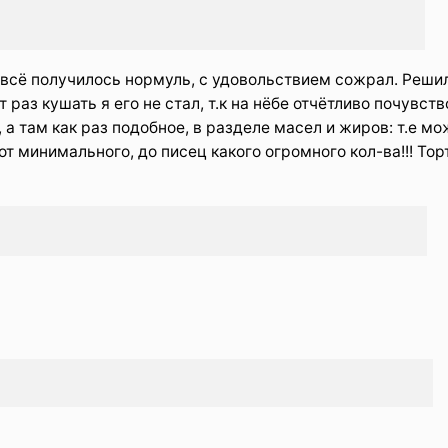
, всё получилось нормуль, с удовольствием сожрал. Реши
т раз кушать я его не стал, т.к на нёбе отчётливо почувст
 а там как раз подобное, в разделе масел и жиров: т.е мо
 от минимального, до писец какого огромного кол-ва!!! Тор
)