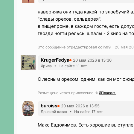
наверняка они туда какой-то злоебучий 
"следы орехов, сельдерея".
в пищепроме, в каждом госте, есть допус
гвозди ногти рельсы шпалы - 2 кило на т
Это сообщение отредактировал
coin99
- 20 мая 20
KrugerFedya
20 мая 2026 в 13:30
Ярила • На сайте 11 лет
С лесным орехом, одним, как он мог ожида
Размещено через приложение
ЯПлакалъ
buroiss
20 мая 2026 в 13:55
Донской казак • На сайте 17 лет
Макс Евдокимов. Есть хорошие выступле