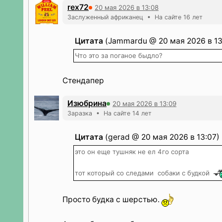
rex72
20 мая 2026 в 13:08
Заслуженный африканец • На сайте 16 лет
Цитата
(Jammardu @ 20 мая 2026 в 13
Что это за поганое быдло?
Стендапер
Изюбрина
20 мая 2026 в 13:09
Заразка • На сайте 14 лет
Цитата
(gerad @ 20 мая 2026 в 13:07)
это он еще тушняк не ел 4го сорта
тот который со следами собаки с будкой
Просто будка с шерстью.