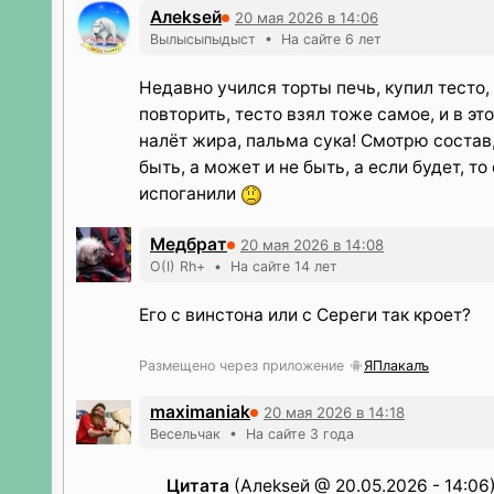
Алеksей
20 мая 2026 в 14:06
Вылысыпыдыст • На сайте 6 лет
Недавно учился торты печь, купил тесто
повторить, тесто взял тоже самое, и в это
налёт жира, пальма сука! Смотрю состав,
быть, а может и не быть, а если будет, то
испоганили
Медбрат
20 мая 2026 в 14:08
O(I) Rh+ • На сайте 14 лет
Его с винстона или с Сереги так кроет?
Размещено через приложение
ЯПлакалъ
maximaniak
20 мая 2026 в 14:18
Весельчак • На сайте 3 года
Цитата
(Алеksей @ 20.05.2026 - 14:06