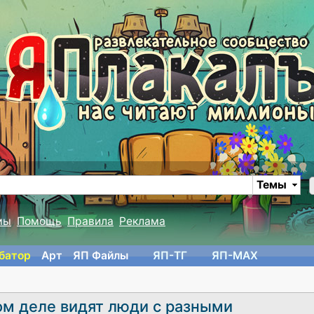
Темы
мы
Помощь
Правила
Реклама
батор
Арт
ЯП Файлы
ЯП-TГ
ЯП-MAX
ом деле видят люди с разными