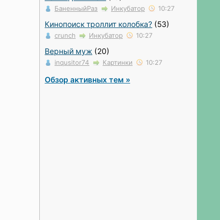
БаненныйРаз
Инкубатор
10:27
Кинопоиск троллит колобка?
(53)
crunch
Инкубатор
10:27
Верный муж
(20)
inqusitor74
Картинки
10:27
Обзор активных тем »