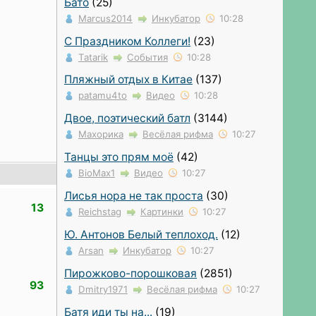
Бато
(25)
Marcus2014
Инкубатор
10:28
С Праздником Коллеги!
(23)
Tatarik
События
10:28
Пляжный отдых в Китае
(137)
patamu4to
Видео
10:28
Двое, поэтический батл
(3144)
Махорика
Весёлая рифма
10:27
Танцы это прям моё
(42)
BioMax1
Видео
10:27
Лисья нора не так проста
(30)
13
Reichstag
Картинки
10:27
Ю. Антонов Белый теплоход.
(12)
Arsan
Инкубатор
10:27
Пирожково-порошковая
(2851)
93
Dmitry1971
Весёлая рифма
10:27
Батя иди ты на...
(19)