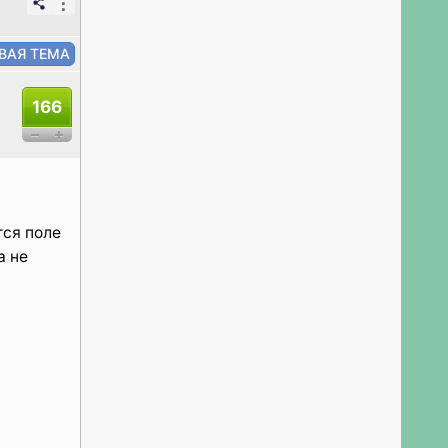
⋮
166
тся поле
а не