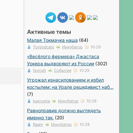
Активные темы
Малая Токмачка наша
(64)
Torgodcats
Инкубатор
10:29
«Весёлого фермера» Джастаса
Уокера выдворяют из России
(302)
fpvrulit
События
10:29
Угрожал изнасилованием и избил
костылем: на Урале рецидивист наб...
(7)
kserosha
Инкубатор
10:28
Равноправие должно выглядеть
именно так.
(20)
Raam
Инкубатор
10:28