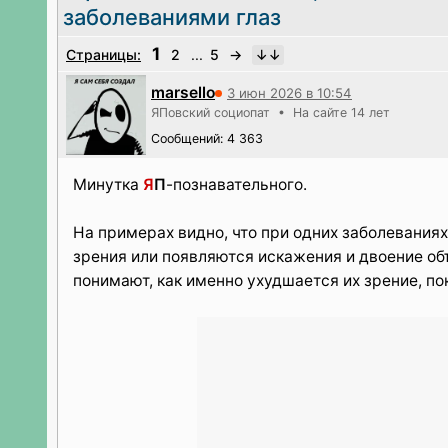
заболеваниями глаз
1
Страницы:
2
...
5
→
marsello
3 июн 2026 в 10:54
ЯПовский социопат • На сайте 14 лет
Сообщений: 4 363
Минутка
Я
П
-познавательного.
На примерах видно, что при одних заболевания
зрения или появляются искажения и двоение об
понимают, как именно ухудшается их зрение, по