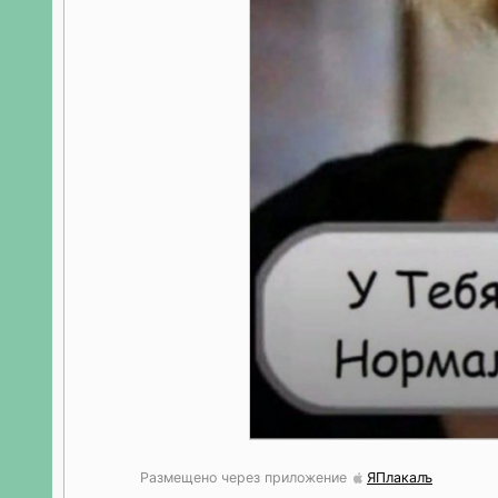
Размещено через приложение
ЯПлакалъ