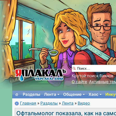
Крутой поиск баянов
О сайте
Активные те
Разделы
Лента
Общение
Хаос
Инку
Главная
»
Разделы
»
Лента
»
Видео
Офтальмолог показала, как на сам