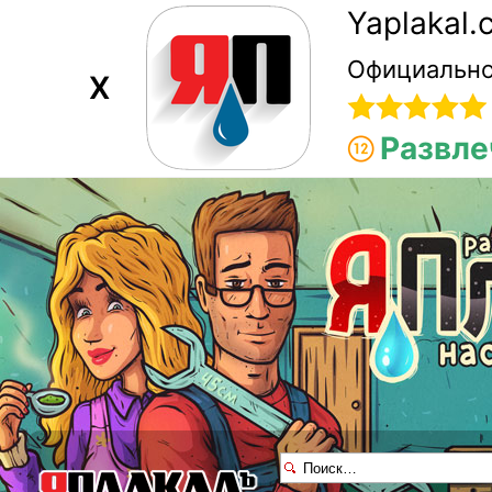
Yaplakal
Официально
X
Развле