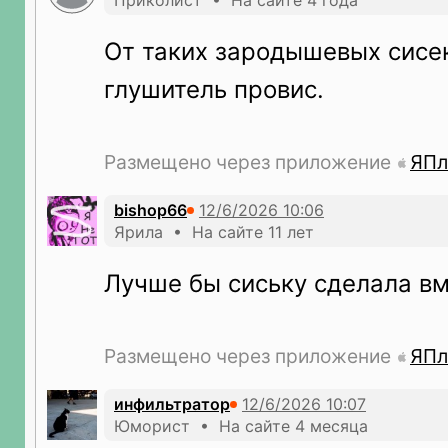
Приколист • На сайте 4 года
От таких зародышевых сисек
глушитель провис.
Размещено через приложение
ЯПл
bishop66
Ярила • На сайте 11 лет
Лучше бы сиську сделала вм
Размещено через приложение
ЯПл
инфильтратор
Юморист • На сайте 4 месяца