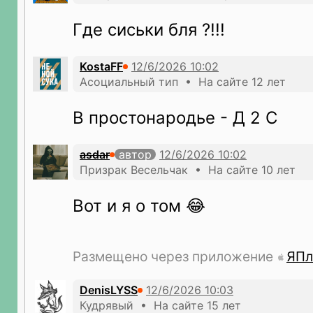
Где сиськи бля ?!!!
KostaFF
Асоциальный тип • На сайте 12 лет
В простонародье - Д 2 С
asdar
автор
Призрак Весельчак • На сайте 10 лет
Вот и я о том 😂
Размещено через приложение
ЯПл
DenisLYSS
Кудрявый • На сайте 15 лет