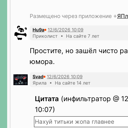
Размещено через приложение
ЯПл
Hu9a
Приколист • На сайте 7 лет
Простите, но зашёл чисто р
юмора.
Svad
Ярила • На сайте 14 лет
Цитата
(инфильтратор @ 12
10:07)
Нахуй титьки жопа главнее