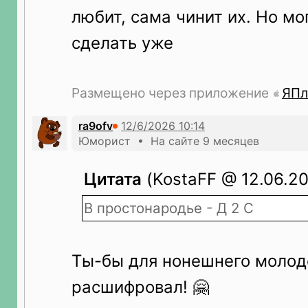
любит, сама чинит их. Но мо
сделать уже
Размещено через приложение
ЯПл
ra9ofv
Юморист • На сайте 9 месяцев
Цитата
(KostaFF @ 12.06.20
В простонародье - Д 2 С
Ты-бы для нонешнего молод
расшифровал! 🤗