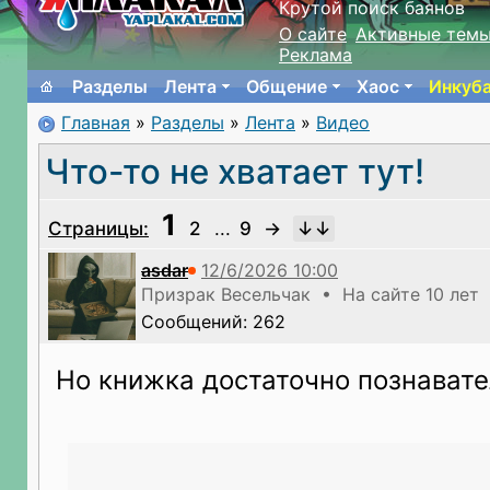
Крутой поиск баянов
О сайте
Активные тем
Реклама
Разделы
Лента
Общение
Хаос
Инкуб
Главная
»
Разделы
»
Лента
»
Видео
Что-то не хватает тут!
1
Страницы:
2
...
9
→
asdar
Призрак Весельчак • На сайте 10 лет
Сообщений: 262
Но книжка достаточно познавате