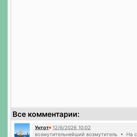
Все комментарии:
Унтот
возмутительнейший возмутитель • На с