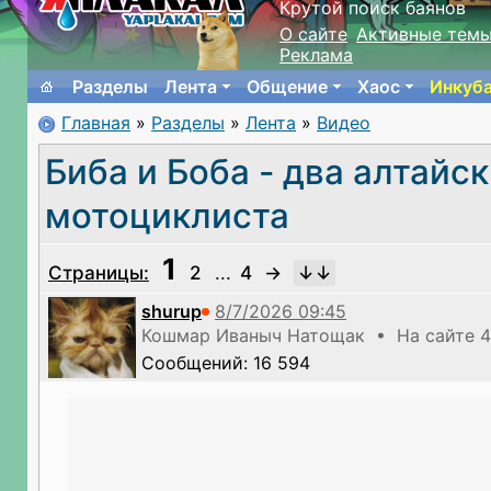
Крутой поиск баянов
О сайте
Активные тем
Реклама
Разделы
Лента
Общение
Хаос
Инкуб
Главная
»
Разделы
»
Лента
»
Видео
Биба и Боба - два алтайс
мотоциклиста
1
Страницы:
2
...
4
→
shurup
Кошмар Иваныч Натощак • На сайте 4
Сообщений: 16 594