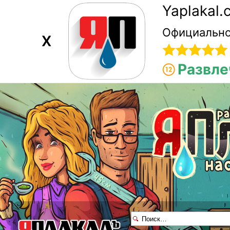
Yaplakal
Официально
X
Развле