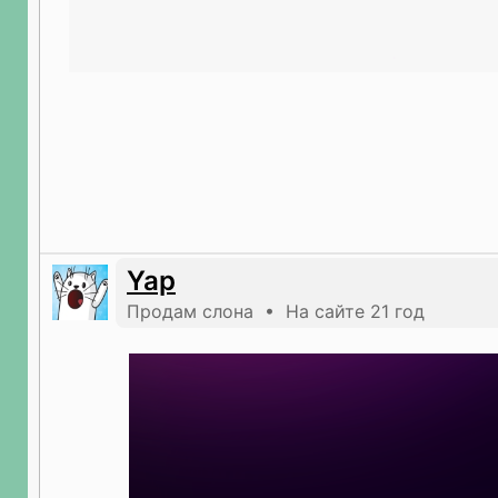
Yap
Продам слона • На сайте 21 год